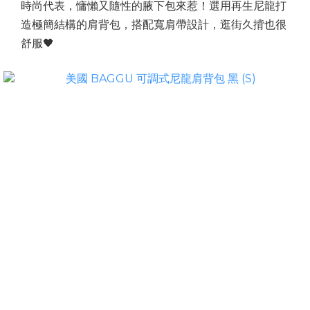
時尚代表，慵懶又隨性的腋下包來惹！選用再生尼龍打
造極簡結構的肩背包，搭配寬肩帶設計，逛街久揹也很
舒服🖤