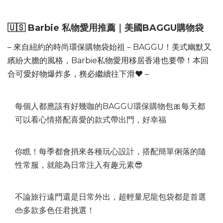
🇺🇸 Barbie 私物愛用推薦｜美國BAGGU購物袋
– 來自紐約的時尚環保購物袋始祖－BAGGU！美式幽默又
繽紛大膽的風格，Barbie私物愛用移居香港也要帶！本回
合可愛好物爆炸多，務必繼續往下滑❤️ –
每個人都應該有好幾咖的BAGGU環保購物包🎀每天都
可以看心情搭配喜愛的款式帶出門，好幸福
你瞧！每季都會捎來各種玩心設計，搭配簡單俐落的隨
性常服，就能為日常注入有趣元素😎
不論旅行遠門還是日常外出，超輕量尼龍包袋都是首選
👜多款多色任君挑選！