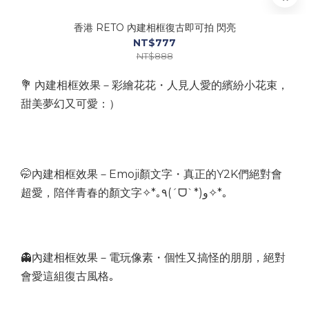
香港 RETO 內建相框復古即可拍 閃亮
NT$777
NT$888
💐 內建相框效果－彩繪花花・人見人愛的繽紛小花束，
甜美夢幻又可愛：）
🤭內建相框效果－Emoji顏文字・真正的Y2K們絕對會
超愛，陪伴青春的顏文字✧*｡٩(ˊᗜˋ*)و✧*｡
👻內建相框效果－電玩像素・個性又搞怪的朋朋，絕對
會愛這組復古風格｡