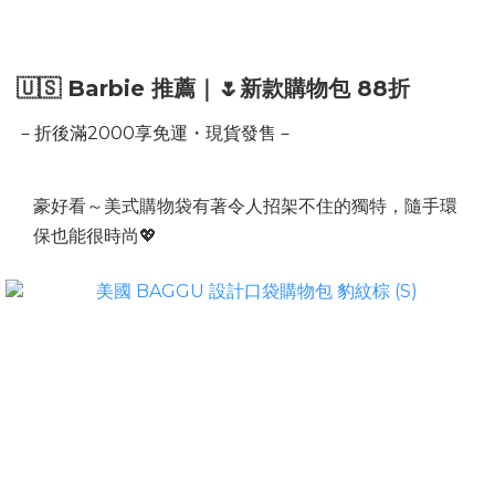
🇺🇸 Barbie 推薦｜🌷新款購物包 88折
－折後滿2000享免運・現貨發售－
豪好看～美式購物袋有著令人招架不住的獨特，隨手環
保也能很時尚💖