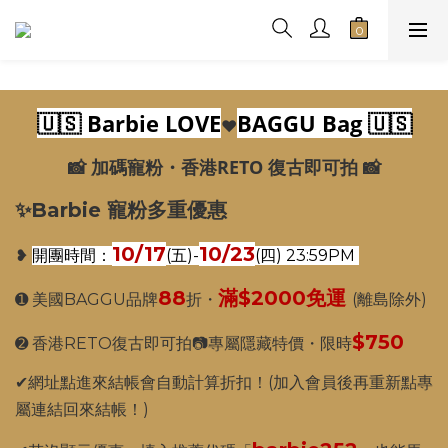
🇺🇸 Barbie LOVE
BAGGU Bag 🇺🇸
❤️
📸 加碼寵粉・香港RETO 復古即可拍 📸
✨Barbie 寵粉多重優惠
10/17
10/23
❥
開團時間：
(五)
-
(四)
23:59PM
88
滿$2000免運
➊ 美國BAGGU品牌
折・
(離島除外)
$750
➋ 香港RETO復古即可拍📷專屬隱藏特價・限時
✔網址點進來結帳會自動計算折扣！(加入會員後再重新點專
屬連結回來結帳！)