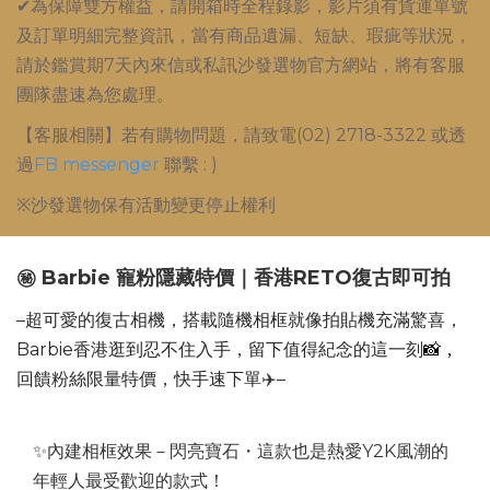
✔為保障雙方權益，請開箱時全程錄影，影片須有貨運單號
及訂單明細完整資訊，當有商品遺漏、短缺、瑕疵等狀況，
請於鑑賞期7天內來信或私訊沙發選物官方網站，將有客服
團隊盡速為您處理。
【客服相關】若有購物問題，請致電(02) 2718-3322 或透
過
FB messenger
聯繫 : )
※沙發選物保有活動變更停止權利
㊙️ Barbie 寵粉隱藏特價｜香港RETO復古即可拍
–超可愛的復古相機，搭載隨機相框就像拍貼機充滿驚喜，
Barbie香港逛到忍不住入手，
留下值得紀念的這一刻
📸，
回饋粉絲限量特價，快手速下單
✈️
–
✨內建相框效果－閃亮寶石・這款也是熱愛Y2K風潮的
年輕人最受歡迎的款式
！