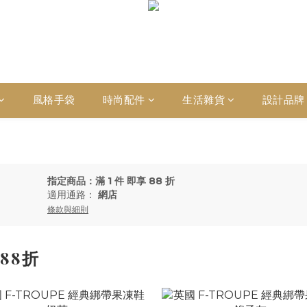
風格手袋
時尚配件
生活雜貨
設計品牌
指定商品：滿 1 件 即享 88 折
適用通路：
網店
條款與細則
雙88折