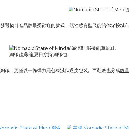
沙發選物引進品牌最受歡迎的款式，既性感有型又能陪你穿梭城
工編織，更僅以一條彈力繩包束減低過度包裝。而鞋底也分成
輕量