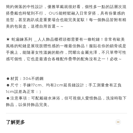
簡約俐落的中性設計，優雅單戴就很好看，個性多一點的話層次混
搭疊戴也時髦到不行， OUS能輕鬆融入日常穿搭，具有份量感的
造型，甚至跑趴或是重要場合也能完美駕馭！每一個飾品皆附有精
美的包裝盒，送禮自用首選～～
★ 蛇扁鍊系列 ＿人人飾品櫃裡頭都需要有一條蛇鏈！非常有歐美
風格的蛇鏈是展現肢體性感的一種最佳飾品！服貼在你的鎖骨或是
手腕上，能隨著女性溫婉的動作，閃耀出金屬光澤，不只單帶可性
感可個性，它也是最適合各種配件疊帶的配角沒有之一！必收～
☻材質：304不銹鋼
☻尺寸：手鍊17cm、均有2cm延長鏈設計；手工測量會有正負
1cm誤差為正常：）
☻注意事項：可配戴碰水淋浴，但可視個人愛惜飾品，洗澡時取下
飾品，以保持飾品完美。
了解更多