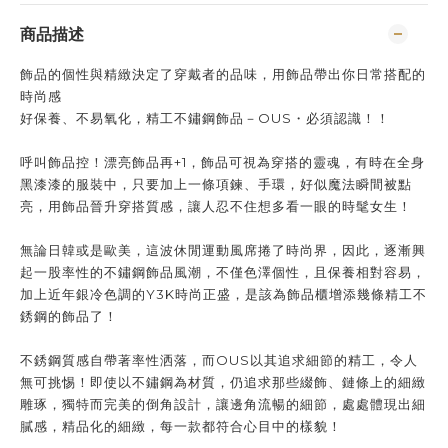
商品描述
飾品的個性與精緻決定了穿戴者的品味，用飾品帶出你日常搭配的
時尚感
好保養、不易氧化，精工不鏽鋼飾品－OUS・必須認識！！
呼叫飾品控！漂亮飾品再+1，飾品可視為穿搭的靈魂，有時在全身
黑漆漆的服裝中，只要加上一條項鍊、手環，好似魔法瞬間被點
亮，用飾品晉升穿搭質感，讓人忍不住想多看一眼的時髦女生！
無論日韓或是歐美，這波休閒運動風席捲了時尚界，因此，逐漸興
起一股率性的不鏽鋼飾品風潮，不僅色澤個性，且保養相對容易，
加上近年銀冷色調的Y3K時尚正盛，是該為飾品櫃增添幾條精工不
銹鋼的飾品了！
不銹鋼質感自帶著率性洒落，而OUS以其追求細節的精工，令人
無可挑惕！即使以不鏽鋼為材質，仍追求那些綴飾、鏈條上的細緻
雕琢，獨特而完美的倒角設計，讓邊角流暢的細節，處處體現出細
膩感，精品化的細緻，每一款都符合心目中的樣貌！