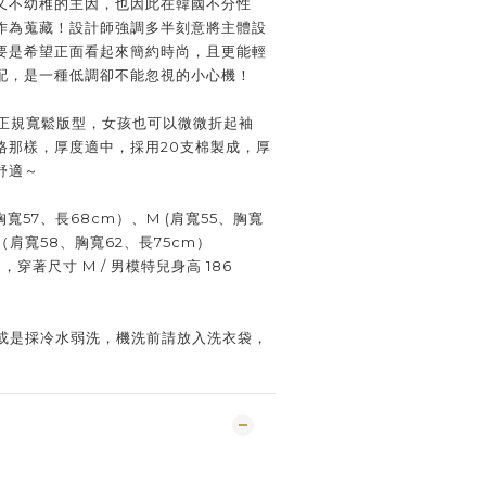
又不幼稚的主因，也因此在韓國不分性
作為蒐藏！設計師強調多半刻意將主體設
要是希望正面看起來簡約時尚，且更能輕
配，是一種低調卻不能忽視的小心機！
VE＿正規寬鬆版型，女孩也可以微微折起袖
格那樣，厚度適中，採用20支棉製成，厚
舒適～
寬57、長68cm）、M (肩寬55、胸寬
、L（肩寬58、胸寬62、長75cm）
m，穿著尺寸 M / 男模特兒身高 186
或是採冷水弱洗，機洗前請放入洗衣袋，