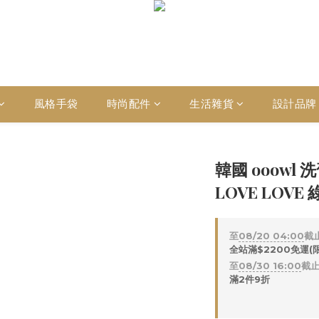
風格手袋
時尚配件
生活雜貨
設計品牌
韓國 ooowl
LOVE LOVE 
至
08/20 04:00
截
全站滿$2200免運(
至
08/30 16:00
截
滿2件9折