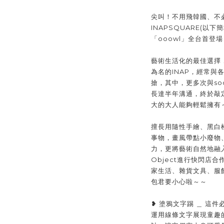
尖叫！不用飛韓國、不
INAPSQUARE(以下簡
「ooowl」全台首登場
藝術生活化的最佳選擇
為名的INAP，經常與
搶，其中，更多次與soc
長達半年溝通，終於敲
大的大人能夠輕鬆擁有
擅長用隨性手繪、黑白
事物，畫風帶點小廢物
力，更將藝術自然地融
Object進行快閃店合
家生活、雜貨文具、服
包君要小心啦～～
❥ 塗鴉文字踢 ＿ 這件
運用線條文字展現童趣的