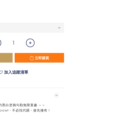
立即購買
加入追蹤清單
的黑白塗鴉勾勒無限童趣 ～～
ooowl・不必找代購・搶先擁有！