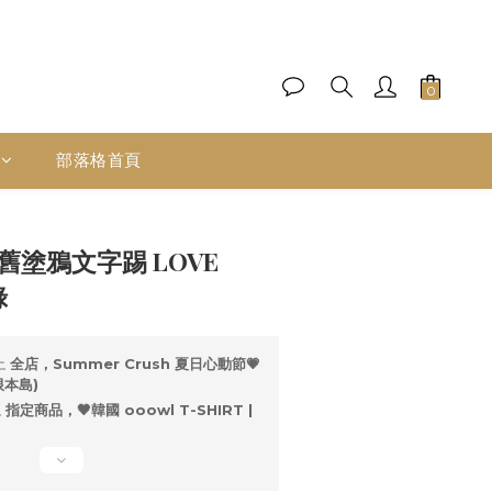
部落格首頁
立即購買
 洗舊塗鴉文字踢 LOVE
綠
止
全店，Summer Crush 夏日心動節💗
限本島)
止
指定商品，🖤韓國 ooowl T-SHIRT |