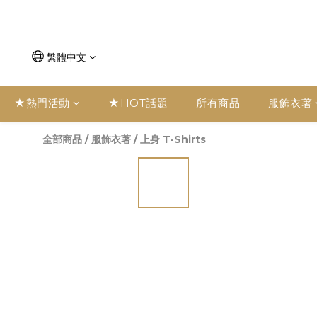
繁體中文
★熱門活動
★HOT話題
所有商品
服飾衣著
全部商品
/
服飾衣著
/
上身 T-Shirts