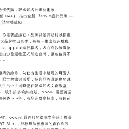
必找代購，韓國知名插畫藝術家
稱INAP)，推出全新Lifesyle設計品牌 —
 (請掌聲鼓勵！！
，你需要認識它！品牌背景源起於以插畫
各大品牌推出合作，每每一推出就造成瘋
ks appeal進行聯名，因而與沙發選物
定由沙發選物正式引進台灣，讓各位長不
～～
極簡的線條，勾勒出生活中發現的可愛人
、厭世的慵懶感受，極具品牌識別度的魅
入生活中！同時也在韓國知名文創殿堂
作，吸引許多粉絲擁戴。ooowl 涵蓋從居
飾包袋⋯⋯等，商品完成度極高，各位荷
必收！ooowl 最經典的塗鴉文字踢！擅長
T-Shirt，那種無法被複製的創作與設