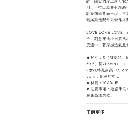
計，讓它們穿上身可愛
別，一推出就會有粉絲
計於踢恤背面呈現，主
鬆與其他配件外套作搭
LOVE LOVE LO
子，刻意穿成小男孩風
度適中，著穿感透氣且
☻尺寸：S（肩寬52、胸
59.5、長71.5cm）
- 女模特兒身高 169 c
ccm，穿著尺寸 L
☻材質：100% 棉
☻注意事項：建議手洗
避免高溫烘乾。
了解更多