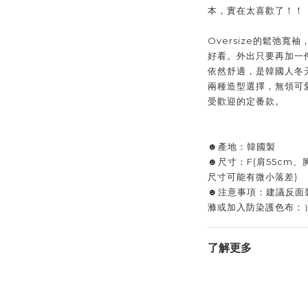
本，實在太喜歡了！！
Oversize的鬆弛
好看。外出只要再加一
依然舒適，是韓國人冬
兩種造型選擇，無領可
受歡迎的定番款。
☻產地：韓國製
☻尺寸：F(肩55cm、
尺寸可能有微小落差)
☻注意事項：建議反面
滌或加入防染護色布：
了解更多