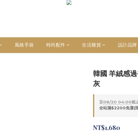
風格手袋
時尚配件
生活雜貨
設計品牌
韓國 羊絨感過
灰
至
08/20 04:00
截
全站滿$2200免運(
NT$1,680