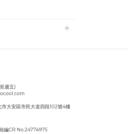
2
一至週五)
ocool.com
台北市大安區市民大道四段102號4樓
編CR No.24774975