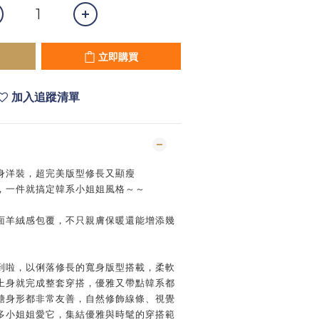
立即購買
加入追蹤清單
身洋裝，超完美版型修長又顯瘦
，一件就搞定韓系小姐姐風格～～
面羊絨感包覆，不只親膚保暖還能增添幾
到啦，以俐落修長的寬身版型搭載，柔軟
上身就完成整套穿搭，優雅又帶點韓系都
糖身形都非常友善，自然修飾線條、視覺
多小姐姐愛它，集結優雅與時髦的穿搭範