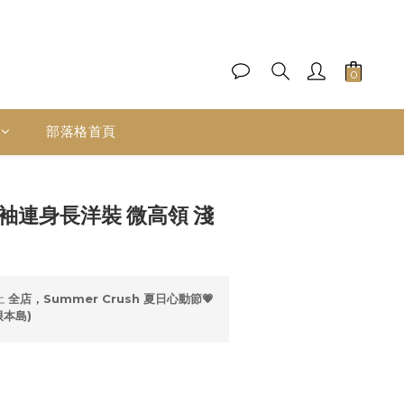
部落格首頁
立即購買
袖連身長洋裝 微高領 淺
止
全店，Summer Crush 夏日心動節💗
限本島)