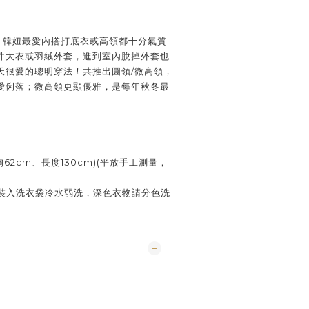
寬袖，韓妞最愛內搭打底衣或高領都十分氣質
件大衣或羽絨外套，進到室內脫掉外套也
天很愛的聰明穿法！共推出圓領/微高領，
愛俐落；微高領更顯優雅，是每年秋冬最
胸62cm、長度130cm)(平放手工測量，
裝入洗衣袋冷水弱洗，深色衣物請分色洗
）