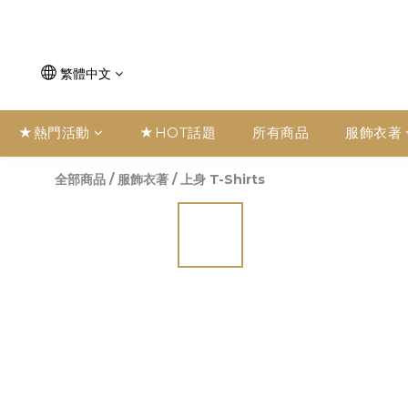
繁體中文
★熱門活動
★HOT話題
所有商品
服飾衣著
全部商品
/
服飾衣著
/
上身 T-Shirts