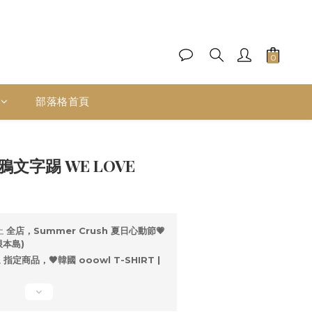
部落格首頁
立即購買
塗鴉文字踢 WE LOVE
止
全店，Summer Crush 夏日心動節💗
限本島)
止
指定商品，🖤韓國 ooowl T-SHIRT |