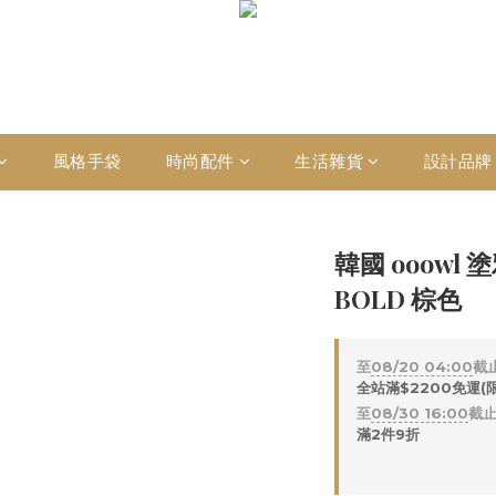
風格手袋
時尚配件
生活雜貨
設計品牌
韓國 ooowl 
BOLD 棕色
至
08/20 04:00
截
全站滿$2200免運(
至
08/30 16:00
截
滿2件9折