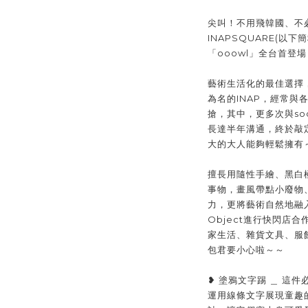
尖叫！不用飛韓國、不
INAPSQUARE(以下簡
「ooowl」全台首登場
藝術生活化的最佳選擇
為名的INAP，經常與
搶，其中，更多次與soc
長達半年溝通，終於敲
大的大人能夠輕鬆擁有
擅長用隨性手繪、黑白
事物，畫風帶點小廢物
力，更將藝術自然地融
Object進行快閃店合
家生活、雜貨文具、服
包君要小心啦～～
❥ 塗鴉文字踢 ＿ 這件
運用線條文字展現童趣的