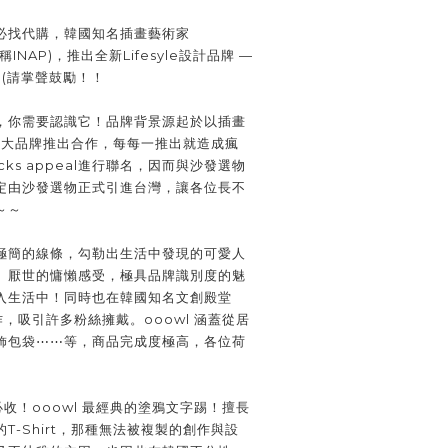
必找代購，韓國知名插畫藝術家
稱INAP)，推出全新Lifesyle設計品牌 —
 (請掌聲鼓勵！！
，你需要認識它！品牌背景源起於以插畫
各大品牌推出合作，每每一推出就造成瘋
ks appeal進行聯名，因而與沙發選物
定由沙發選物正式引進台灣，讓各位長不
～～
極簡的線條，勾勒出生活中發現的可愛人
、厭世的慵懶感受，極具品牌識別度的魅
入生活中！同時也在韓國知名文創殿堂
作，吸引許多粉絲擁戴。ooowl 涵蓋從居
飾包袋⋯⋯等，商品完成度極高，各位荷
必收！ooowl 最經典的塗鴉文字踢！擅長
T-Shirt，那種無法被複製的創作與設