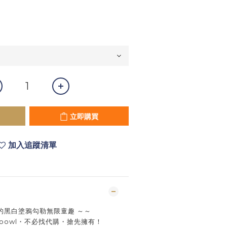
立即購買
加入追蹤清單
的黑白塗鴉勾勒無限童趣 ～～
ooowl・不必找代購・搶先擁有！