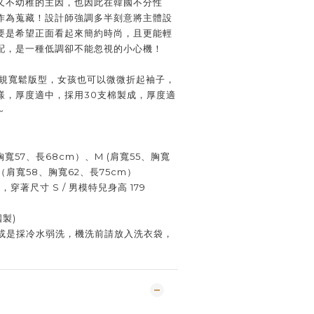
又不幼稚的主因，也因此在韓國不分性
作為蒐藏！設計師強調多半刻意將主體設
要是希望正面看起來簡約時尚，且更能輕
配，是一種低調卻不能忽視的小心機！
D＿正規寬鬆版型，女孩也可以微微折起袖子，
樣，厚度適中，採用30支棉製成，厚度適
～
寬57、長68cm）、M (肩寬55、胸寬
、L（肩寬58、胸寬62、長75cm）
m，穿著尺寸 S / 男模特兒身高 179
國製)
或是採冷水弱洗，機洗前請放入洗衣袋，