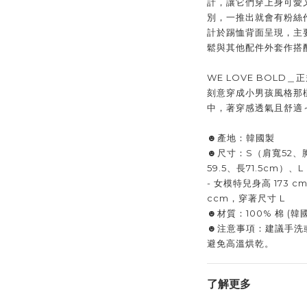
計，讓它們穿上身可愛
別，一推出就會有粉絲
計於踢恤背面呈現，主
鬆與其他配件外套作搭
WE LOVE BOL
刻意穿成小男孩風格那
中，著穿感透氣且舒適
☻產地：韓國製
☻尺寸：S（肩寬52、胸
59.5、長71.5cm）
- 女模特兒身高 173 c
ccm，穿著尺寸 L
☻材質：100% 棉 (韓
☻注意事項：建議手洗
避免高溫烘乾。
了解更多