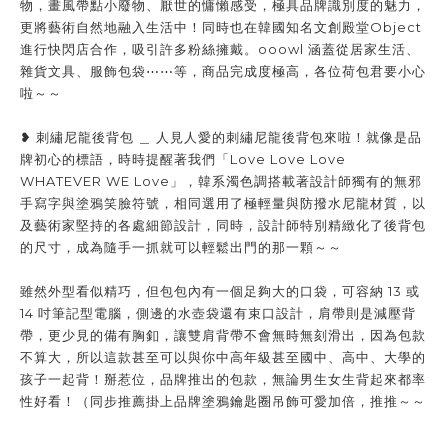
物，畫風帶點小廢物、厭世的慵懶感受，極具品牌識別度的魅力，
更將藝術自然地融入生活中！同時也在韓國知名文創殿堂Object
進行快閃店合作，吸引許多粉絲擁戴。ooowl 涵蓋從居家生活、
雜貨文具、服飾包袋⋯⋯等，商品完成度極高，各位荷包君要小心
啦～～
❥ 刺繡尼龍後背包 ＿ 人見人愛的刺繡尼龍後背包來啦！就像是品
牌初心的標語，時時提醒著我們「Love Love Love
WHATEVER WE Love」，韓系濁色調搭載著設計師獨有的無邪
手寫字與塗鴉笑臉符號，相同選用了極輕量與防撥水尼龍材質，以
及藝術家堅持的各處細節設計，同時，設計師特別精緻化了後背包
的尺寸，成為隨手一抓就可以輕鬆出門的那一顆～～
雖然外型看似精巧，但包包內有一個足夠大的口袋，可容納 13 或
14 吋筆記型電腦，側邊的水壺袋還有束口設計，肩帶則是減壓背
帶，更少見的備有胸釦，讓雙肩背帶不會無時無刻滑出，因為包款
不算大，所以這款甚至可以與你中高年級甚至國中、高中、大學的
孩子一起背！掰惹位，品牌推出的包款，無論男生女生背起來都率
性好看！（同步推薦掛上品牌塗鴉鑰匙圈吊飾可愛加倍，推推～～