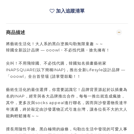
加入追蹤清單
商品描述
將藝術生活化！大人系的黑白塗鴉勾勒無限童趣 ～～
韓國全新設計品牌 — ooowl・不必找代購・搶先擁有！
尖叫！不用飛韓國、不必找代購，韓國知名插畫藝術家
INAPSQUARE(以下簡稱INAP)，推出全新Lifesyle設計品牌 —
「ooowl」全台首登場 (請掌聲鼓勵！！
藝術生活化的最佳選擇，你需要認識它！品牌背景源起於以插畫為
名的INAP，經常與各大品牌推出合作，每每一推出就造成瘋搶，
其中，更多次與socks appeal進行聯名，因而與沙發選物長達半
年溝通，終於敲定由沙發選物正式引進台灣，讓各位長不大的大人
能夠輕鬆擁有～～
擅長用隨性手繪、黑白極簡的線條，勾勒出生活中發現的可愛人事