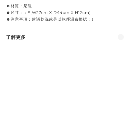
☻材質：尼龍
☻尺寸：：F(W27cm X D44cm X H12cm)
☻注意事項：建議乾洗或是以乾凈濕布擦拭：）
了解更多