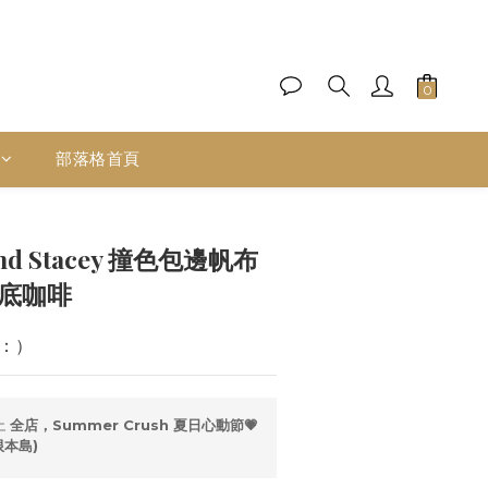
部落格首頁
立即購買
and Stacey 撞色包邊帆布
白底咖啡
：）
止
全店，Summer Crush 夏日心動節💗
限本島)