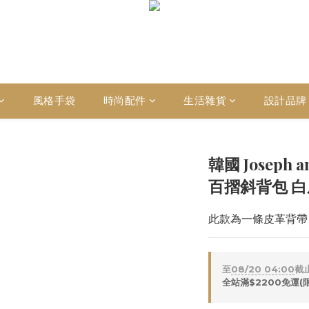
風格手袋
時尚配件
生活雜貨
設計品牌
韓國 Joseph 
百摺斜背包 
此款為一條皮革背帶
至
08/20 04:00
截
全站滿$2200免運(