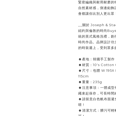
緊密編織與耐用耐磨的
自然素材感，側邊釦飾
會都讓你比別人更出眾
__關於 Joseph & Sta
紐約與倫敦的時尚Buyer
統的英式風格洗禮，創
時尚作品。品牌設計功
的時裝週上，受到眾多
☻產地：韓國手工製作
☻材質：10's Cotto
☻尺寸：包體 W 195X H 
115cm
☻重量：235g
☻注意事項：一體成型
繩束起保存，可長時間
☻請留意白色帆布面避
唷！
☻清潔方式：髒污可輕