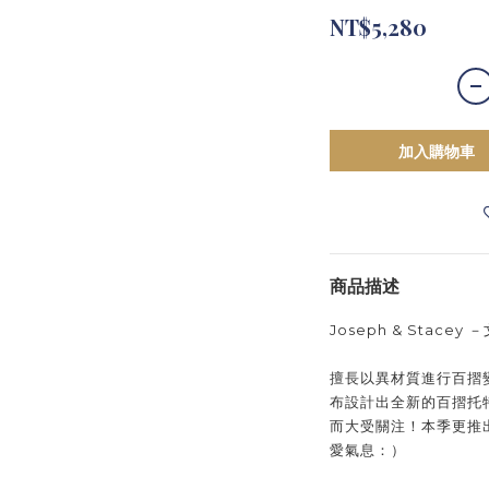
NT$5,280
加入購物車
商品描述
Joseph & Stace
擅長以異材質進行百摺變化的
布設計出全新的百摺托特
而大受關注！本季更推
愛氣息：）