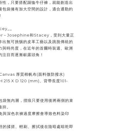
特性，只要搭配踢恤牛仔褲，就能創造出
讓包袋擁有加大空間的設計，適合通勤約
！
cey__
－Josephine和Stacey，受到大量正
作出無可挑惕的皮革工藝以及跳脫傳統的
力與時尚度，在近年的首爾時裝週、歐洲
的注目而逐漸嶄露頭角！
n Canvas 厚質棉帆布(面料微防撥水)
215 X D 120 (mm)、背帶長度101-
包袋無內層，摺痕只要使用後將兩側的束
維持。
免與深色衣褲過度摩擦會導致色料染印
輕的揉搓、輕刷、擦拭後在陰暗處晾乾即