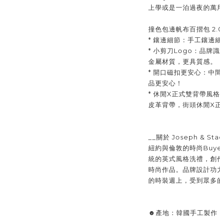
上學或是一泊過夜的萬
撞色包邊帆布百摺包 2.
* 鑲邊細節：手工鑲邊
* 小剪刀Logo：品
金屬材質，更具質感。
* 開口磁扣更安心：
品更安心！
* 休閒X正式雙背帶風
皮革背帶，街頭休閒X正
__關於 Joseph & Sta
紐約與倫敦的時尚Buyer
統的英式風格洗禮，創
時尚作品。品牌設計功
的時裝週上，受到眾多
☻產地：韓國手工製作