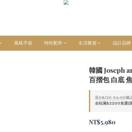
風格手袋
時尚配件
生活雜貨
設計品牌
韓國 Joseph 
百摺包 白底 焦
至
08/20 04:00
截
全站滿$2200免運(
NT$5,980