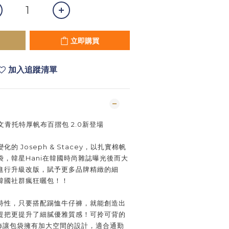
立即購買
加入追蹤清單
y －文青托特厚帆布百摺包 2.0新登場
 Joseph & Stacey，以扎實棉帆
，韓星Hani在韓國時尚雜誌曝光後而大
進行升級改版，賦予更多品牌精緻的細
韓國社群瘋狂曬包！！
特性，只要搭配踢恤牛仔褲，就能創造出
提把更提升了細膩優雅質感！可拎可背的
釦飾讓包袋擁有加大空間的設計，適合通勤