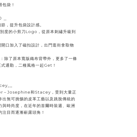
用包袋！
0 ＿
細節，提升包袋設計感。
牌識別度的小剪刀Logo，從原本刺繡升級到
中間開口加入了磁扣設計，出門逛街拿取物
格：除了原本寬版織布背帶外，更多了一條
式通勤，二種風格一起Get！
cey__
－Josephine和Stacey，受到大量正
作出無可挑惕的皮革工藝以及跳脫傳統的
力與時尚度，在近年的首爾時裝週、歐洲
的注目而逐漸嶄露頭角！