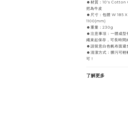
☻材質：10's Cotto
把為牛皮
☻尺寸：包體 W 185 X 
1100(mm)
☻重量：230g
☻注意事項：一體成型
繩束起保存，可長時間
☻請留意白色帆布面避
☻清潔方式：髒污可輕
可！
了解更多