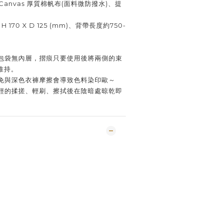
n Canvas 厚質棉帆布(面料微防撥水)、提
H 170 X D 125 (mm)、背帶長度約750-
包袋無內層，摺痕只要使用後將兩側的束
維持。
免與深色衣褲摩擦會導致色料染印歐～
輕的揉搓、輕刷、擦拭後在陰暗處晾乾即