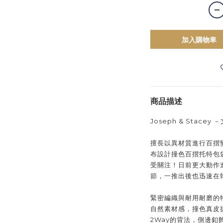
加入購物車
商品描述
Joseph & Stace
擅長以異材質進行百摺變化的
布設計撞色百摺托特包袋
受關注！日前更大動作
節，一推出後也迅速在
緊密編織與耐用耐磨的
自然素材感，撞色真皮
2Way的背法，側邊