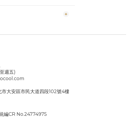
2
一至週五)
ocool.com
台北市大安區市民大道四段102號4樓
編CR No.24774975