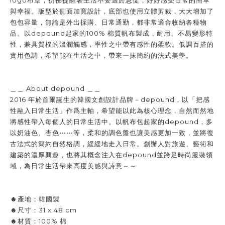
logo布章，彷彿提醒著生活不要過於急促，好好感受日常的簡單
與幸福。版型於側面加寬設計，底部也使用立體剪裁，大大增加了
包包容量，無論是外出採購、日常通勤，都非常適合收納各種物
品。以depound起家的100% 棉質帆布製成，耐用、不易變形特
性，兼具質樸的溫潤觸感，率性之中帶有感性的柔軟。低調百搭的
實用色調，希望能在生活之中，帶來一抹簡約的法式美學。
＿＿ About depound ＿＿
2016 年於首爾誕生的韓國文創設計品牌－
depound，以「把感
性融入日常生活」作爲主軸，希望能以此為核心理念，自然而然地
將感性帶入每個人的日常生活中。以帆布包起家的depound，多
以奶油色、杏色⋯⋯等，柔和的調色盤也讓美感更加一致，並將復
古法式的簡約自然格調，緩緩地走入日常。創辦人對旅遊、藝術和
建築的濃厚興趣，也將其概念注入在depound並跨足時尚服裝領
域，為日常生活帶來高度美感與詩意～～
☻產地：韓國製
☻尺寸：
31 x 48 cm
☻材質：
100% 棉