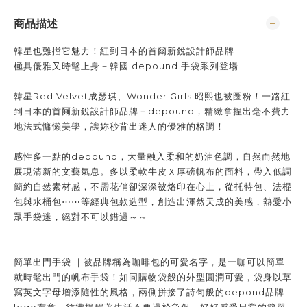
商品描述
韓星也難擋它魅力！紅到日本的首爾新銳設計師品牌
極具優雅又時髦上身－韓國 depound 手袋系列登場
韓星
Red Velvet成
瑟琪、
Wonder Girls 昭熙也被圈粉！一路紅
到日本的首爾新銳設計師品牌－depound，精緻拿捏出毫不費力
地法式慵懶美學，讓妳秒背出迷人的優雅的格調！
感性多一點的depound，大量融入柔和的奶油色調，自然而然地
展現清新的文藝氣息。多以柔軟牛皮Ｘ厚磅帆布的面料，帶入低調
簡約自然素材感，不需花俏卻深深被烙印在心上，從托特包、法棍
包與水桶包⋯⋯等經典包款造型，創造出渾然天成的美感，熱愛小
眾手袋迷，絕對不可以錯過～～
簡單出門手袋 ｜被品牌稱為咖啡包的可愛名字，是一咖可以簡單
就時髦出門的帆布手袋！如同購物袋般的外型圓潤可愛，袋身以草
寫英文字母增添隨性的風格，兩側拼接了詩句般的depond品牌