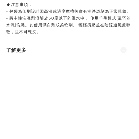
☻注意事項：
- 包袋為印刷設計因高溫或過度摩擦後會有漸淡斑剝為正常現象。
- 將中性洗滌劑溶解於30度以下的溫水中， 使用羊毛模式(最弱的
水流)洗滌。勿使用漂白劑或柔軟劑。 輕輕擠壓並在陰涼通風處晾
乾，且不可乾洗。
了解更多