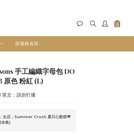
部落格首頁
立即購買
cksons 手工編織字母包 DO
B 原色 粉紅 (L)
RB 英文：請勿打擾
止
全店，Summer Crush 夏日心動節💗
限本島)