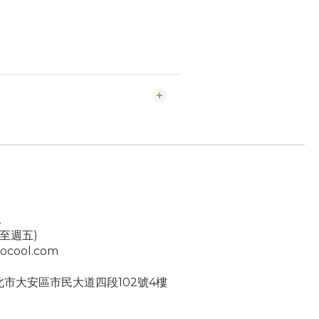
2
一至週五)
ocool.com
台北市大安區市民大道四段102號4樓