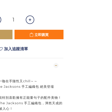
立即購買
加入追蹤清單
咖在手隨性又chill～～
 Jacksons 手工編織包 絕美登場
就特別喜歡擁有正能量句子的配件美物！
The Jacksons 手工編織包，渾然天成的
就被入心！