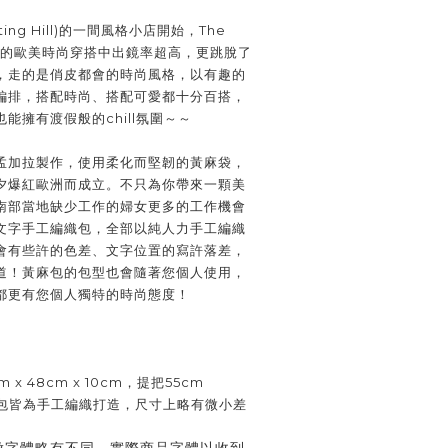
ing Hill)的一間風格小店開始，The
 在自然的歐美時尚穿搭中出鏡率超高，更跳脫了
，走的是俏皮都會的時尚風格，以有趣的
編排，搭配時尚、搭配可愛都十分百搭，
能擁有渡假般的chill氛圍～～
孟加拉製作，使用柔化而堅韌的黃麻袋，
夕爆紅歐洲而成立。不只為你帶來一顆美
南部當地缺少工作的婦女更多的工作機會
文字手工編織包，全部以純人力手工編織
會有些許的色差、文字位置的寫許落差，
道！黃麻包的包型也會隨著您個人使用，
都更有您個人獨特的時尚態度！
m x 48cm x 10cm，提把55cm
包皆為手工編織打造，尺寸上略有微小差