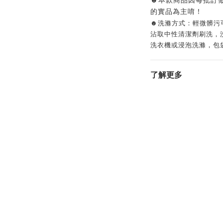
☻本款商品因每批訂
的實品為主唷！
☻洗滌方式：輕微髒污
沾取中性清潔劑刷洗，
洗衣機或浸泡洗滌，包
了解更多