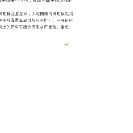
做字體略有不同，實際商品字體以收到
可用橡皮擦擦拭，大範圍髒污可用軟毛刷
洗後放置通風處自然晾乾即可。不可使用
袋上的顏料可能會因泡水而褪色、染色。