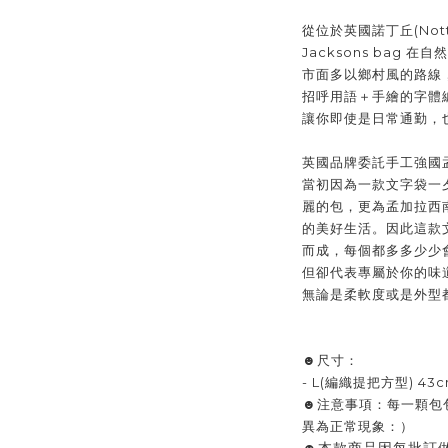
從位於英國諾丁丘(Nott
Jacksons bag
市面多以鄉村風的路線
招呼用語＋手繪的字體
讓你即使是日常通勤，也
英國品牌委託手工強國
當初因為一款文字袋一
麗的包，更為孟加拉西
的美好生活。因此這款
而成，每個都多多少少
但卻代表專屬於你的味
無論是柔軟度或是外型
☻尺寸：
- L(編織提把方型) 43c
☻注意事項：每一顆包
異為正常現象：）