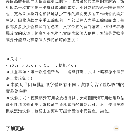
英國品牌委託手工強國孟加拉製作，使用柔化而堅韌的黃麻袋，當
初因為一款文字袋一夕爆紅歐洲而成立。不只為你帶來一顆美麗的
包，更為孟加拉西南部當地缺少工作的婦女更多的工作機會的美好
生活。因此這款文字手工編織包，全部以純人力手工編織而成，每
個都多多少少會有些許的色差、文字位置的寫許落差，但卻代表專
屬於你的味道！黃麻包的包型也會隨著您個人使用，無論是柔軟度
或是外型都更有您個人獨特的時尚態度！
☻尺寸：
- 40cm x 33cm x 10cm ，提把14cm
☻注意事項：每一顆包包皆為手工編織打造，尺寸上略有微小差異
為正常現象：）
☻本款商品因每批訂做字體略有不同，實際商品字體以收到的
實品為主唷！
☻洗滌方式：輕微髒污可用橡皮擦擦拭，大範圍髒污可用軟毛刷沾
取中性清潔劑刷洗，洗後放置通風處自然晾乾即可。不可使用洗衣
機或浸泡洗滌，包袋上的顏料可能會因泡水而褪色、染色。
了解更多