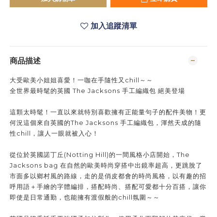
加入追蹤清單
商品描述
大受歐美小姐姐喜愛！一咖在手隨性又chill～～
全世界最時髦的英國 The Jacksons 手工編織包 絕美登場
這顆太時髦！一直以來就特別喜歡擁有正能量句子的配件美物！更
何況這個來自英國的
The Jacksons 手工編織包，渾然天成的隨
性chill，讓人一眼就被入心！
從位於英國諾丁丘(Notting Hill)的一間風格小店開始，The
Jacksons bag 在自然的歐美時尚穿搭中出鏡率超高，更跳脫了
市面多以鄉村風的路線，走的是俏皮都會的時尚風格，以有趣的招
呼用語＋手繪的字體編排，搭配時尚、搭配可愛都十分百搭，讓你
即使是日常通勤，也能擁有渡假般的chill氛圍～～