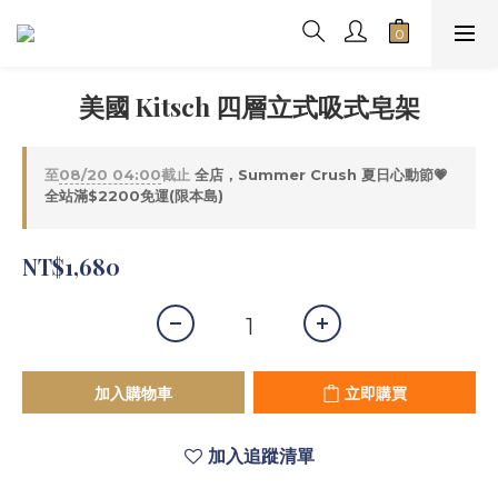
美國 Kitsch 四層立式吸式皂架
至
08/20 04:00
截止
全店，Summer Crush 夏日心動節💗
全站滿$2200免運(限本島)
NT$1,680
加入購物車
立即購買
加入追蹤清單