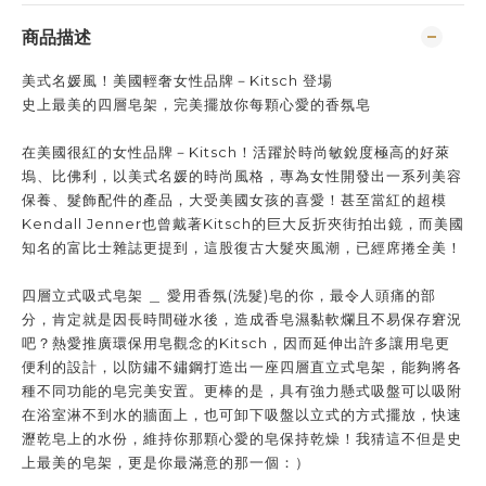
商品描述
美式名媛風！美國輕奢女性品牌－Kitsch 登場
史上最美的四層皂架，完美擺放你每顆心愛的香氛皂
在美國很紅的女性品牌－Kitsch！活躍於時尚敏銳度極高的好萊
塢、比佛利，以美式名媛的時尚風格，專為女性開發出一系列美容
保養、髮飾配件的產品，大受美國女孩的喜愛！甚至當紅的超模
Kendall Jenner也曾戴著Kitsch的巨大反折夾街拍出鏡，而美國
知名的富比士雜誌更提到，這股復古大髮夾風潮，已經席捲全美！
四層立式吸式皂架 ＿ 愛用香氛(洗髮)皂的你，最令人頭痛的部
分，肯定就是因長時間碰水後，造成香皂濕黏軟爛且不易保存
窘況
吧？熱愛推廣環保用皂觀念的Kitsch
，因而延伸出許多讓用皂更
便利的設計，
以防鏽不鏽鋼
打造出一座四層直立式皂架，能夠將各
種不同功能的皂完美安置。更棒的是，
具有強力懸式吸盤可以吸附
在浴室淋不到水的牆面上，也可卸下吸盤以立式的方式擺放，
快速
瀝乾皂上的水份，維持你那顆心愛的皂保持乾燥！我猜這不但是史
上最美的皂架，更是你最滿意的那一個：）