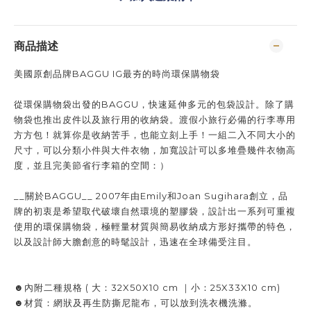
商品描述
美國原創品牌BAGGU IG最夯的時尚環保購物袋
從環保購物袋出發的BAGGU，快速延伸多元的包袋設計。除了購
物袋也推出皮件以及旅行用的收納袋。渡假小旅行必備的行李專用
方方包！就算你是收納苦手，也能立刻上手！一組二入不同大小的
尺寸，可以分類小件與大件衣物，加寬設計可以多堆疊幾件衣物高
度，並且完美節省行李箱的空間：）
__關於BAGGU__ 2007年由Emily和Joan Sugihara創立，品
牌的初衷是希望取代破壞自然環境的塑膠袋，設計出一系列可重複
使用的環保購物袋，極輕量材質與簡易收納成方形好攜帶的特色，
以及設計師大膽創意的時髦設計，迅速在全球備受注目。
☻內附二種規格 ( 大：32X50X10 cm ｜小：25X33X10 cm)
☻材質：網狀及再生防撕尼龍布，可以放到洗衣機洗滌。