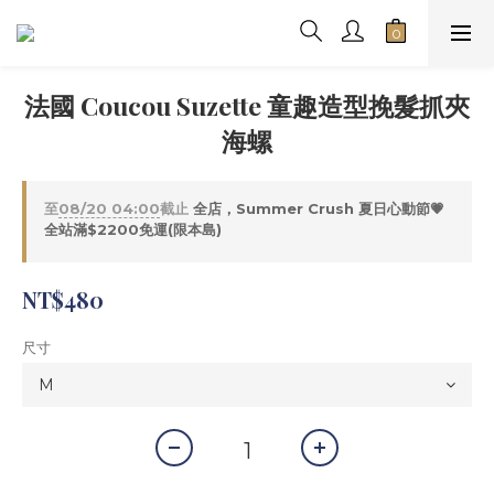
法國 Coucou Suzette 童趣造型挽髮抓夾
海螺
至
08/20 04:00
截止
全店，Summer Crush 夏日心動節💗
全站滿$2200免運(限本島)
NT$480
尺寸