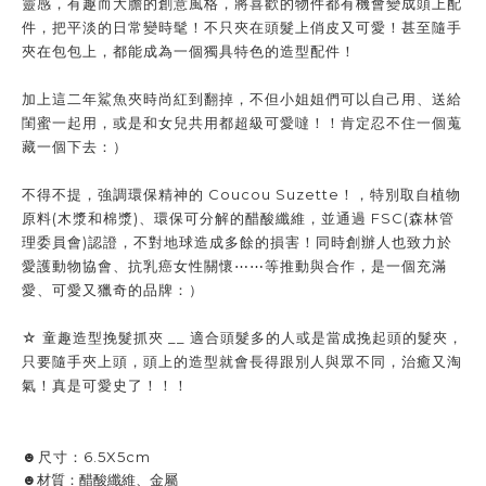
靈感，有趣而大膽的創意風格，將喜歡的物件都有機會變成頭上配
件，把平淡的日常變時髦！不只夾在頭髮上俏皮又可愛！甚至隨手
夾在包包上，都能成為一個獨具特色的造型配件！
加上這二年鯊魚夾時尚紅到翻掉，不但小姐姐們可以自己用、送給
閨蜜一起用，或是和女兒共用都超級可愛噠！！肯定忍不住一個蒐
藏一個下去：）
不得不提，強調環保精神的 Coucou Suzette！，特別取自植物
原料(木漿和棉漿)、環保可分解的醋酸纖維，並通過 FSC(森林管
理委員會)認證，不對地球造成多餘的損害！同時創辦人也致力於
愛護動物協會、抗乳癌女性關懷⋯⋯等推動與合作，是一個充滿
愛、可愛又獵奇的品牌：）
☆ 童趣造型挽髮抓夾 __ 適合頭髮多的人或是當成挽起頭的髮夾，
只要隨手夾上頭，頭上的造型就會長得跟別人與眾不同，治癒又淘
氣！真是可愛史了！！！
☻尺寸：6.5X5cm
☻材質：醋酸纖維、金屬