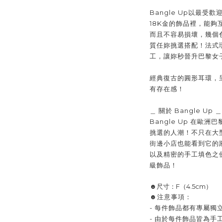
Bangle Up以最
18K金的飾品裡，能
而且不容易損壞，幾個
質任妳挑選搭配！法式
工，讓妳秒晉升巴黎女
經典復古的圓形耳環，
有存在感！
＿ 關於 Bangle Up ＿
Bangle Up 在歐洲
巴
挑選的人潮！不只在大
街邊小店也能看到它的
以及精密的手工填色之
級飾品！
☻尺寸：F（4.5cm）
☻注意事項：
- 每件飾品都有專屬
- 由於每件飾品皆為