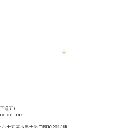
2
一至週五)
ocool.com
台北市大安區市民大道四段102號4樓