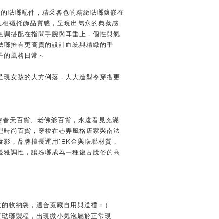
受歡迎的琺瑯配件，精采各色的精緻琺瑯鑲嵌在
夠互相襯托飾品質感，呈現出雋永的典藏感
色調搭配在指間手腕與耳垂上，個性與氣
琺瑯擁有更高貴的設計血統與精緻的手
子的風格日常～
呈現女孩的大方俐落，大大造型令穿搭更
黎春天百貨、老佛爺百貨，永遠看見充滿
型時尚百貨，穿梭在巷弄風格店家與南法
蹤影，品牌擅長運用18K金與琺瑯材質，
優雅調性，讓琺瑯成為一種復古脫俗的高
獨立的收納袋，適合蒐藏自用與送禮：）
手工琺瑯製程，出現微小氣泡屬於正常現