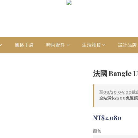
風格手袋
時尚配件
生活雜貨
設計品牌
法國 Bangl
至
08/20 04:00
截
全站滿$2200免運(
NT$2,080
顏色