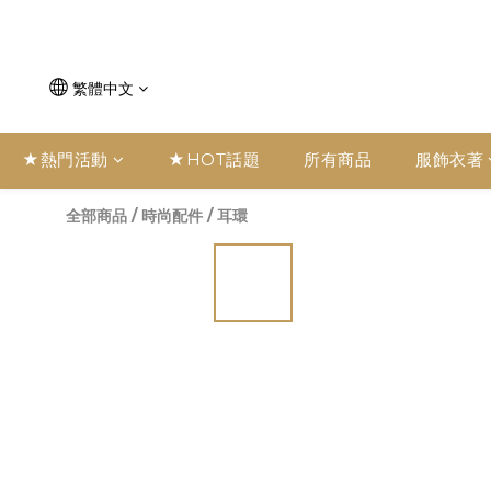
繁體中文
★熱門活動
★HOT話題
所有商品
服飾衣著
全部商品
/
時尚配件
/
耳環