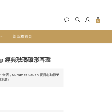
部落格首頁
立即購買
e Up 經典琺瑯環形耳環
止
全店，Summer Crush 夏日心動節💗
限本島)