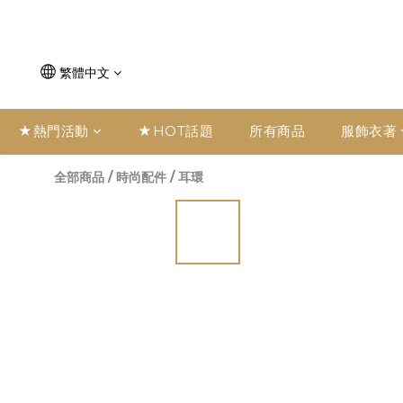
繁體中文
★熱門活動
★HOT話題
所有商品
服飾衣著
全部商品
/
時尚配件
/
耳環