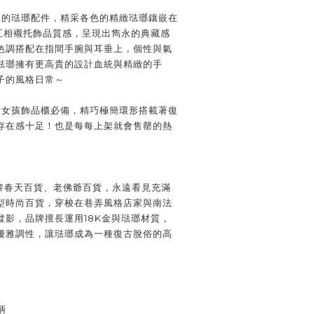
受歡迎的琺瑯配件，精采各色的精緻琺瑯鑲嵌在
夠互相襯托飾品質感，呈現出雋永的典藏感
色調搭配在指間手腕與耳垂上，個性與氣
琺瑯擁有更高貴的設計血統與精緻的手
子的風格日常～
每個女孩飾品櫃必備，精巧極簡環形搭載著復
存在感十足！也是每每上架就會售罄的熱
黎春天百貨、老佛爺百貨，永遠看見充滿
型時尚百貨，穿梭在巷弄風格店家與南法
蹤影，品牌擅長運用18K金與琺瑯材質，
優雅調性，讓琺瑯成為一種復古脫俗的高
柄