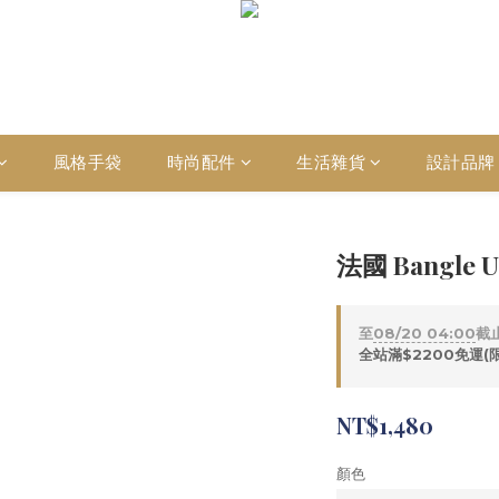
風格手袋
時尚配件
生活雜貨
設計品牌
法國 Bangl
至
08/20 04:00
截
全站滿$2200免運(
NT$1,480
顏色