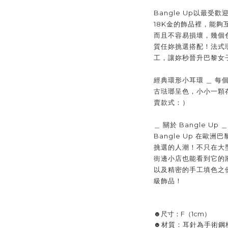
Bangle Up以最
18K金的飾品裡，能
而且不容易損壞，幾個
質任妳挑選搭配！法式
工，讓妳秒晉升巴黎女
經典環形小耳環 ＿ 
古琺瑯呈色，小小一顆
賣款式：）
＿ 關於 Bangle Up ＿
Bangle Up 在歐洲
巴
挑選的人潮！不只在大
街邊小店也能看到它的
以及精密的手工填色之
級飾品！
☻尺寸：F（1cm）
☻材質：耳針為手術鋼