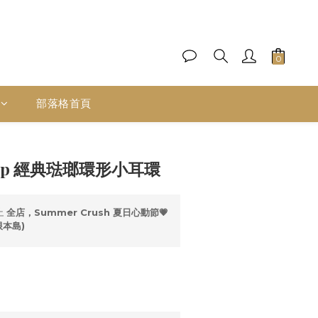
部落格首頁
立即購買
e Up 經典琺瑯環形小耳環
止
全店，Summer Crush 夏日心動節💗
限本島)