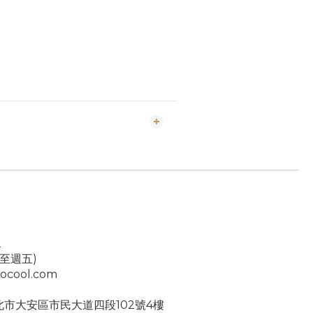
2
一至週五)
ocool.com
台北市大安區市民大道四段102號4樓