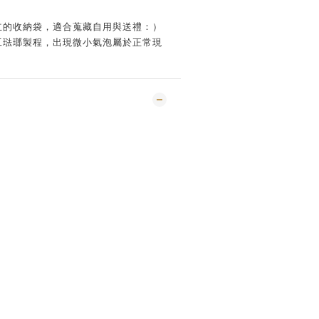
獨立的收納袋，適合蒐藏自用與送禮：）
手工琺瑯製程，出現微小氣泡屬於正常現