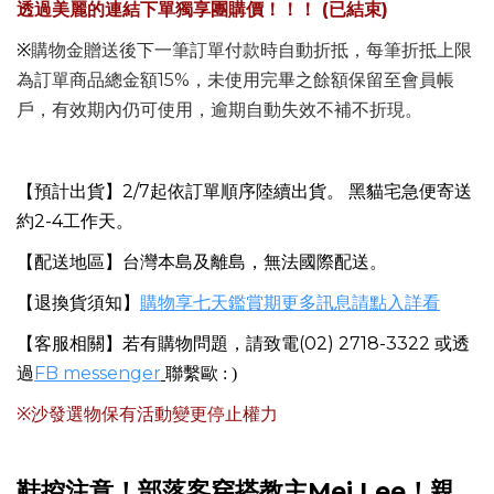
透過美麗的連結下單獨享團購價！！！ (已結束)
※
購物金贈送後下一筆訂單付款時自動折抵，每筆折抵上限
為訂單商品總金額15%，未使用完畢之餘額保留至會員帳
戶，有效期內仍可使用，逾期自動失效不補不折現。
【預計出貨】2/7起依訂單順序陸續出貨。 黑貓宅急便寄送
約2-4工作天。
【配送地區】台灣本島及離島，無法國際配送。
【退換貨須知】
購物享七天鑑賞期更多訊息請點入詳看
【客服相關】若有購物問題，請致電(02) 2718-3322 或
透
FB messenger
過
聯繫歐 : )
※沙發選物保有活動變更停止權力
鞋控注意！部落客穿搭教主Mei Lee！親