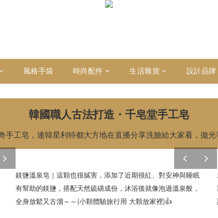
風格手袋
時尚配件
生活雜貨
設計品牌
韓國職人古法打造・千皂堂手工皂
神奇手工皂，連韓星利特都大方地在直播分享洗臉給大家看，拋光
nex
pre
nex
t
v
t
鎂鹽溫泉皂｜這顆也很膩害，添加了近期很紅、對安神與睡眠
有幫助的鎂鹽，搭配天然硫磺成份，沐浴後就像泡過溫泉般，
全身放鬆又古溜～～(小顆體驗旅行用 大顆放家裡)👍