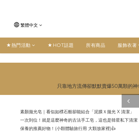
繁體中文
★熱門活動
★HOT話題
所有商品
服飾衣著
只靠地方流傳卻默默賣爆50萬顆的
pre
v
素顏拋光皂｜看似如樸石般卻能結合「泥膜Ｘ拋光 X 清潔」
一次到位！就是這麼神奇的古法手工皂，這也是韓星私下清潔
保養的推薦好物！(小顆體驗旅行用 大顆放家裡)👍