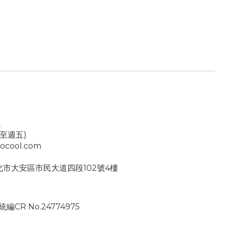
2
一至週五)
ocool.com
台北市大安區市民大道四段102號4樓
編CR No.24774975