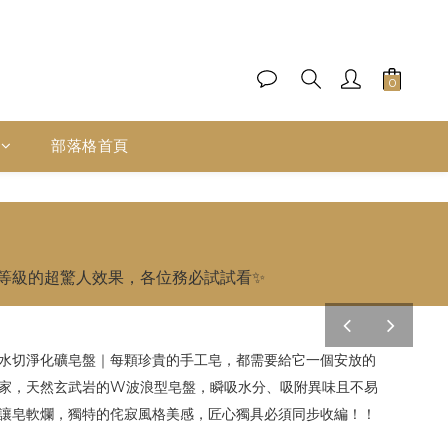
部落格首頁
等級的超驚人效果，各位務必試試看✨
pre
nex
v
t
水切淨化礦皂盤｜每顆珍貴的手工皂，都需要給它一個安放的
家，天然玄武岩的W波浪型皂盤，瞬吸水分、吸附異味且不易
讓皂軟爛，獨特的侘寂風格美感，
匠心獨具必須同步收編！！