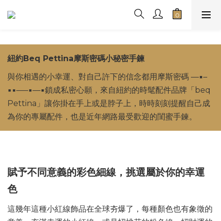
紐約Beq Pettina摩斯密碼小秘密手鍊
與你相遇的小幸運、對自己許下的信念都用摩斯密碼 ––▪–
▪▪–––▪––▪鎖成私密心願，來自紐約的時髦配件品牌「beq
Pettina」讓你掛在手上或是脖子上，時時刻刻提醒自己成
為你的專屬配件，也是近年網路最受歡迎的閨蜜手鍊。
賦予不同意義的彩色細線，挑選屬於你的幸運
色
這幾年這種小紅線飾品在全球夯爆了，每種顏色也有象徵的