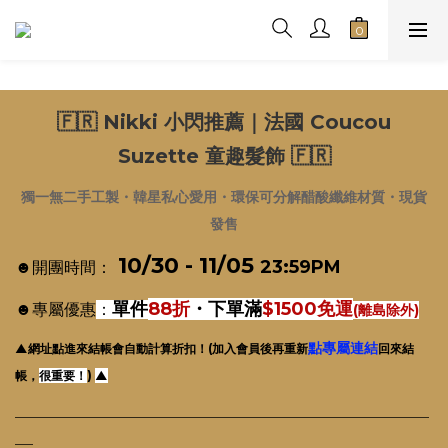
🇫🇷 Nikki 小閃推薦｜法國 Coucou
Suzette 童趣髮飾 🇫🇷
獨一無二手工製・韓星私心愛用
・
環保可分解醋酸纖維材質・
現貨
發售
10/30 - 11/05
23:59PM
☻開團時間：
單件
88折
・
下單滿
$1500免運
☻專屬優惠
：
(離島除外)
點專屬連結
▲網址點進來結帳會自動計算折扣！(加入會員後再重新
回來結
帳，
很重要！
)
▲
_____________________________________________________________________
___