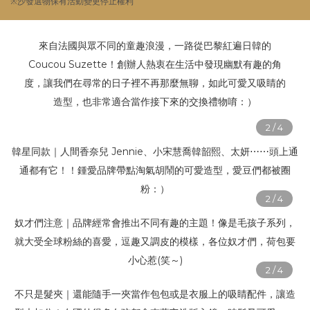
※沙發選物保有活動變更停止權利
來自法國與眾不同的童趣浪漫，一路從巴黎紅遍日韓的
Coucou Suzette！創辦人熱衷在生活中發現幽默有趣的角
度，讓我們在尋常的日子裡不再那麼無聊，如此可愛又吸睛的
造型，也非常適合當作接下來的交換禮物唷：）
韓星同款｜人間香奈兒 Jennie、小宋慧喬韓韶熙、太妍⋯⋯頭上通
通都有它！！鍾愛品牌帶點淘氣胡鬧的可愛造型，愛豆們都被圈
粉：）
奴才們注意｜品牌經常會推出不同有趣的主題！像是毛孩子系列，
就大受全球粉絲的喜愛，逗趣又調皮的模樣，各位奴才們，荷包要
小心惹(笑～)
不只是髮夾｜還能隨手一夾當作包包或是衣服上的吸睛配件，讓造