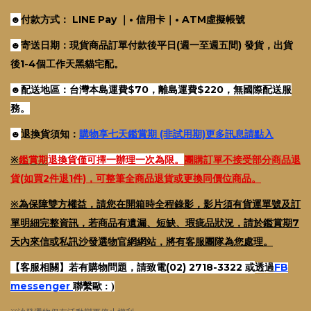
☻
付款方式： LINE Pay ｜• 信用卡｜• ATM虛擬帳號
☻
寄送日期：
現貨商品訂單付款後平日(週一至週五間) 發貨，出貨
後1-4個工作天黑貓宅配。
☻
配送地區：台灣本島運費$70，
離島運費$220
，無國際配送服
務
。
☻
退換貨須知：
購物享七天鑑賞期 (非試用期)更多訊息請點入
※
鑑賞期
退換貨僅可擇一辦理一次為限。
團購訂單不接受部分商品退
貨(如買2件退1件)，可整筆全商品退貨或更換同價位商品。
※為保障雙方權益，請您在開箱時全程錄影，影片須有貨運單號及訂
單明細完整資訊，若商品有遺漏、短缺、瑕疵品狀況，請於鑑賞期7
天內來信或私訊沙發選物官網網站，將有客服團隊為您處理。
【客服相關】若有購物問題，請致電(02) 2718-3322 或
FB
透過
messenger
聯繫歐 : )