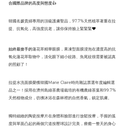
合國際品牌的高度與態度👍
韓國名媛貴婦專用的頂級護膚聖品，97.7%天然植萃著重在拉
提、抗氧化，高強度抗老，讓你保持臉上緊緊緊
❤️
始終最搶手的
蓮花萃精華眼膜，果凍型面膜浸泡在濃度高的抗
氧化蓮花萃取物中，淡化眼下細小紋路、魚尾紋很需要被認真
的照顧了！
拉提水洗面膜榮獲韓國Marie Claire時尚雜誌票選年度編輯選
品之一！採用在濟州島綠茶農場栽培的有機農綠茶葉和99.7%
天然植物成分，彷彿沐浴在森林裡的自然香氣，鎮定肌膚。
獨特細緻的陶瓷按摩片在身體和臉部進行放鬆按摩，手握的弧
度與單面凸起的兩個穴道按壓球設計完美，療癒一整天的身心