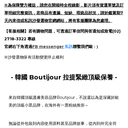
※為保障雙方權益，請您在開箱時全程錄影，影片須有貨運單號及訂
單明細完整資訊，若商品有遺漏、短缺、瑕疵品狀況，請於鑑賞期7
天內來信或私訊沙發選物官網網站，將有客服團隊為您處理。
【客服相關】若有購物問題，可透過訂單信問與答通知或致電(02)
2718-3322 專線
官網右下角
FB messenger
私訊
透過
聯繫我們歐 : )
※沙發選物保有活動變更停止權利
- 韓國 Boutijour 拉提緊緻頂級保養 -
來自韓國頂級護膚美容品牌Boutijour，不說還以為是深藏於歐
美的頂級小眾品牌，在海外有一票粉絲推崇～
無論從外包裝到內容使用原料甚至品牌故事，從內到外完全符