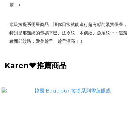
靈：）
頂級拉提系明星商品，讓你日常就能進行超有感的緊實保養，
特別是那難纏的鵜鶘下巴、法令紋、木偶紋、魚尾紋⋯⋯這幾
種面部紋路，愛美趁早、趁早漂亮！！
Karen❤️推薦商品