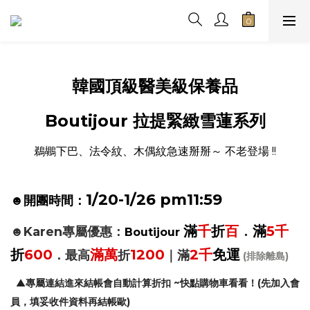
韓國頂級醫美級保養品
Boutijour 拉提緊緻雪蓮系列
鵜鶘下巴、法令紋、木偶紋急速掰掰～ 不老登場 !!
1/20-1/26 pm11:59
☻開團時間：
滿
千
折
百
．
滿
5千
☻Karen專屬優惠：
Boutijour
折
600
滿萬
1200
2千
免運
．最高
折
｜滿
(排除離島)
▲
專屬連結進來結帳會自動計算折扣 ~快點購物車看看！(先加入會
員，填妥收件資料再結帳歐)