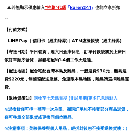
▲若無顯示優惠輸入
"推
薦"
代碼
「
karen241
」
也能立享折扣
--
【
付款方式】
LINE Pay ｜信用卡（經由綠界)｜ATM虛擬帳號（經由綠界)
【寄送日期】平日發貨，週六日倉庫休息
，
訂單付款後將於上班日
依訂單順序發貨，黑貓宅配
約1-4個工作天送達
。
【配送地區】配合宅配台灣本島及離島，一般運費$70元，
離島運
費$220元
，無國際配送服務
。
免運限本島地區，離島請選擇離島運
費
。
【退換貨須知】
購物享七天鑑賞期 (非試用期)更多訊息請點入
※退換貨僅可擇一辦理一次為限。團購訂單恕不接受部分商品退貨，
僅可整筆全部退貨或更換同價位商品。
※
注意事項：美妝保養與個人用品，經拆封後恕不接受退換貨噢：）