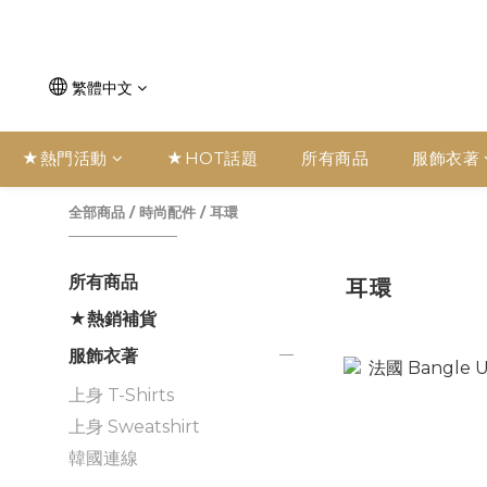
繁體中文
★熱門活動
★HOT話題
所有商品
服飾衣著
全部商品
/
時尚配件
/
耳環
所有商品
耳環
★熱銷補貨
服飾衣著
上身 T-Shirts
上身 Sweatshirt
韓國連線