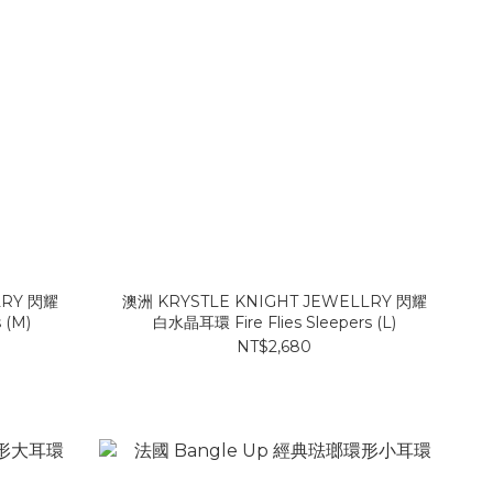
LRY 閃耀
澳洲 KRYSTLE KNIGHT JEWELLRY 閃耀
 (M)
白水晶耳環 Fire Flies Sleepers (L)
NT$2,680