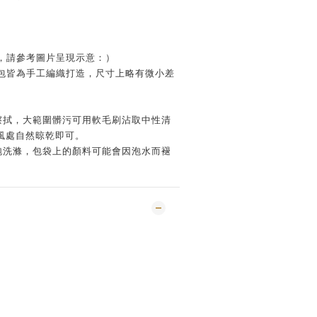
，請參考圖片呈現示意：）
包皆為手工編織打造，尺寸上略有微小差
擦擦拭，大範圍髒污可用軟毛刷沾取中性清
風處自然晾乾即可。
浸泡洗滌，包袋上的顏料可能會因泡水而褪