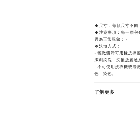
☻尺寸：每款尺寸不同
☻注意事項：每一顆包
異為正常現象：）
☻洗滌方式：
- 輕微髒污可用橡皮
潔劑刷洗，洗後放置通
- 不可使用洗衣機或
色、染色。
了解更多