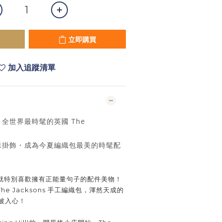
立即購買
加入追蹤清單
！
全世界最時髦的英國 The
包
珠掛飾・成為今夏編織包最美的時髦配
就特別喜歡擁有正能量句子的配件美物！
The Jacksons 手工編織包，渾然天成的
就被入心！