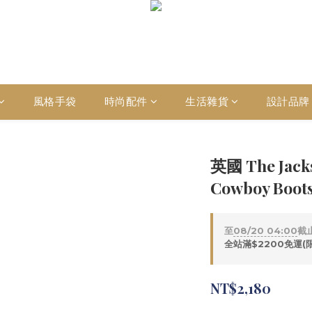
風格手袋
時尚配件
生活雜貨
設計品牌
英國 The Jac
Cowboy Boots
至
08/20 04:00
截
全站滿$2200免運(
NT$2,180