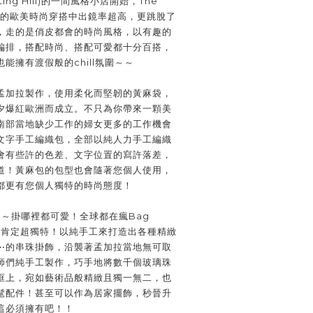
ing Hill)的一間風格小店開始，The
 在自然的歐美時尚穿搭中出鏡率超高，更跳脫了
，走的是俏皮都會的時尚風格，以有趣的
編排，搭配時尚、搭配可愛都十分百搭，
能擁有渡假般的chill氛圍～～
孟加拉製作，使用柔化而堅韌的黃麻袋，
夕爆紅歐洲而成立。不只為你帶來一顆美
南部當地缺少工作的婦女更多的工作機會
文字手工編織包，全部以純人力手工編織
會有些許的色差、文字位置的寫許落差，
道！黃麻包的包型也會隨著您個人使用，
都更有您個人獨特的時尚態度！
～～掛哪裡都可愛！全球都在瘋Bag
列肯定超獨特！以純手工來打造出各種精緻
⋯的串珠掛飾，沿襲著孟加拉當地無可取
師們純手工製作，巧手地將數千個玻璃珠
框上，
宛如藝術品般精緻且獨一無二，也
髦配件！甚至可以作為居家擺飾，秒晉升
這必須擁有吧！！