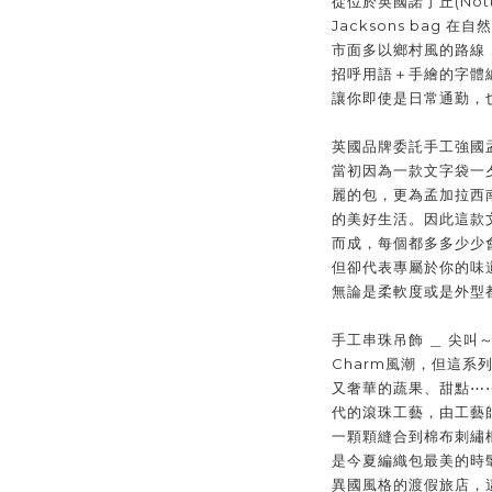
從位於英國諾丁丘(Nott
Jacksons bag
市面多以鄉村風的路線
招呼用語＋手繪的字體
讓你即使是日常通勤，也
英國品牌委託手工強國
當初因為一款文字袋一
麗的包，更為孟加拉西
的美好生活。因此這款
而成，每個都多多少少
但卻代表專屬於你的味
無論是柔軟度或是外型
手工串珠吊飾 ＿ 尖叫
Charm風潮，但這系
又奢華的蔬果、甜點⋯
代的滾珠工藝，由
工藝
一顆顆縫合到棉布刺繡
是今夏編織包最美的時
異國風格的渡假旅店，