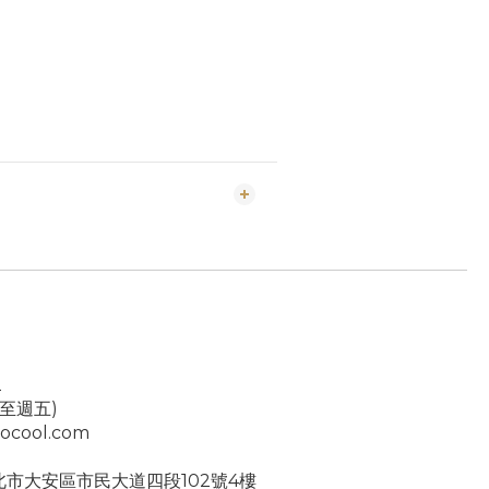
2
一至週五)
ocool.com
台北市大安區市民大道四段102號4樓