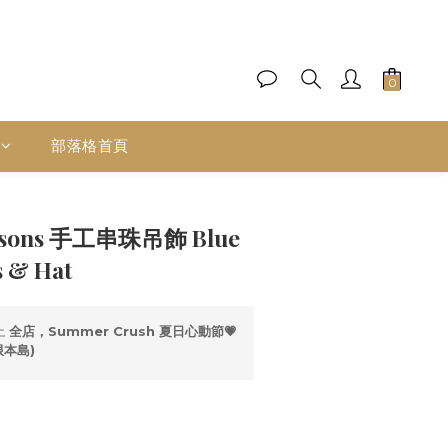
部落格首頁
立即購買
ksons 手工串珠吊飾 Blue
 & Hat
止
全店，Summer Crush 夏日心動節💗
限本島)