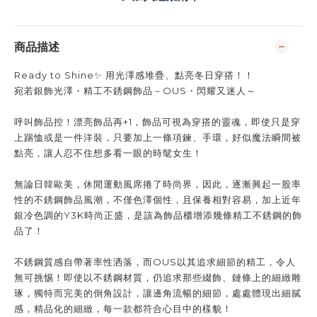
商品描述
Ready to Shine✨ 用光澤感堆疊、點亮冬日穿搭！！
宛若銀飾光澤・精工不銹鋼飾品－OUS・閃耀又迷人～
呼叫飾品控！漂亮飾品再+1，飾品可視為穿搭的靈魂，即使只是穿
上踢恤或是一件洋裝，只要加上一條項鍊、手環，好似魔法瞬間被
點亮，讓人忍不住想多看一眼的時髦女生！
無論日韓歐美，休閒運動風席捲了時尚界，因此，逐漸興起一股率
性的不銹鋼飾品風潮，不僅色澤個性，且保養相對容易，加上近年
銀冷色調的Y3K時尚正盛，是該為飾品櫃增添幾條精工不銹鋼的飾
品了！
不銹鋼質感自帶著率性洒落，而OUS以其追求細節的精工，令人
無可挑惕！即使以不銹鋼材質，仍追求那些綴飾、鏈條上的細緻雕
琢，獨特而完美的倒角設計，讓邊角流暢的細節，處處體現出細膩
感，精品化的細緻，每一款都符合心目中的樣貌！