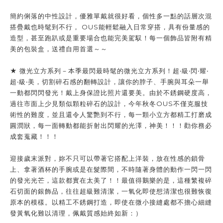
簡約俐落的中性設計，優雅單戴就很好看，個性多一點的話層次混
搭疊戴也時髦到不行， OUS能輕鬆融入日常穿搭，具有份量感的
造型，甚至跑趴或是重要場合也能完美駕馭！每一個飾品皆附有精
美的包裝盒，送禮自用首選～～
★ 微光立方系列－本季最閃最時髦的微光立方系列！超‧級‧閃‧耀‧
超‧級‧美，切割碎石感的翻轉設計，讓你的脖子、手腕與耳朵一舉
一動都閃閃發光！戴上身保證比照片還要美。由於不銹鋼硬度高，
過往市面上少見類似顆粒碎石的設計，今年秋冬OUS不僅克服技
術性的難度，並且還令人驚艷到不行，每一顆小立方都精工打磨成
圓潤狀，每一面轉動都能折射出閃耀的光澤，神美！！！勸你務必
成套蒐藏！！！
迎接歲末派對，妳不只可以帶著它搭配上洋裝，放在性感的鎖骨
上、拿著酒杯的手腕或是在髮際間，不時隨著身體的動作一閃一閃
的發光光芒，這款都實在太美了！！最值得鵝樂的是，這種繁複碎
石切面的銀飾品，往往超級難清潔，一氧化即使想清潔也很難恢復
原本的模樣。以精工不銹鋼打造，即使在微小接縫處都不擔心細縫
發黃氧化難以清理，佩戴質感始終如新：）