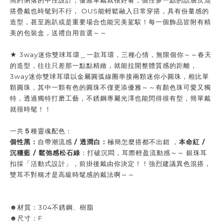
簡約俐落的中性設計，優雅單戴就很好看，個性多一點的話層次混
搭疊戴也時髦到不行， OUS能輕鬆融入日常穿搭，具有份量感的
造型，甚至跑趴或是重要場合也能完美駕馭！每一個飾品皆附有精
美的包裝盒，送禮自用首選～～
★ 3way迷你雙球耳環＿一款耳環，三種心情，無限個你～～春天
的造型，往往只差那一點點精緻，就能拉開整體質感的距離，
3way迷你雙球耳環以金屬圓弧線圈串接兩顆迷你小圓珠，相比單
顆圓珠，其中一顆有色的圓珠不僅更添優雅～～有顏色珠可愛又獨
特，透過獨特打磨工藝，不銹鋼專屬光澤也能閃得很有型，簡單戴
就很時髦！！
一共
５
種靈魂配色：
個性黑：
自帶潮流感
/ 透潤白：
極簡怎麼搭都不出錯
，
本命紅 /
沉穩藍 / 鬆弛感松石綠
：打破沉悶，耳際輕盈流動感～～ 銀珠耳
扣採「活動式設計」，前掛後戴由你決定！！強烈建議異色混搭，
雙耳不對稱才是高級時髦感的戴法啊～～
☻材質：304不銹鋼、樹脂
☻尺寸：F