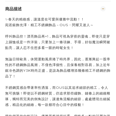
商品描述
✨春天的精緻感，讓溫度在可愛與優雅中流動！！
宛若銀飾光澤・精工不銹鋼飾品－OUS・閃耀又迷人～
呼叫飾品控！漂亮飾品再+1，飾品可視為穿搭的靈魂，即使只是穿
上踢恤或是一件洋裝，只要加上一條項鍊、手環，好似魔法瞬間被
點亮，讓人忍不住想多看一眼的時髦女生！
無論日韓歐美，休閒運動風席捲了時尚界，因此，逐漸興起一股率
性的不銹鋼飾品風潮，不僅色澤個性，且保養相對容易，加上近年
銀冷色調的Y3K時尚正盛，是該為飾品櫃增添幾條精工不銹鋼的飾
品了！
不銹鋼質感自帶著率性洒落，而OUS以其追求細節的精工，令人
無可挑惕！即使以不銹鋼材質，仍追求那些綴飾、鏈條上的細緻雕
琢，獨特而完美的倒角設計，讓邊角流暢的細節，處處體現出細膩
感，精品化的細緻，每一款都符合心目中的樣貌！