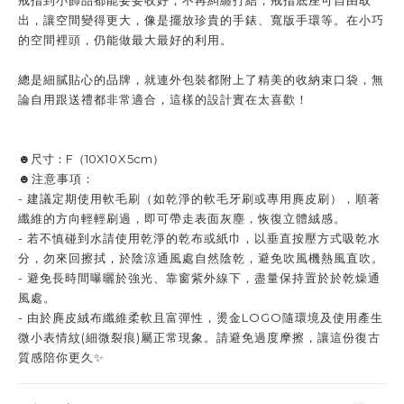
戒指到小飾品都能妥妥收好，不再糾纏打結，戒指底座可自由取
出，讓空間變得更大，像是擺放珍貴的手錶、寬版手環等。在小巧
的空間裡頭，仍能做最大最好的利用。
總是細膩貼心的品牌，就連外包裝都附上了精美的收納束口袋，無
論自用跟送禮都非常適合，這樣的設計實在太喜歡！
☻尺寸：F（10X
10X
5cm）
☻注意事項：
- 建議定期使用軟毛刷（如乾淨的軟毛牙刷或專用麂皮刷），順著
纖維的方向輕輕刷過，即可帶走表面灰塵，恢復立體絨感。
- 若不慎碰到水請使用乾淨的乾布或紙巾，以垂直按壓方式吸乾水
分，勿來回擦拭，於陰涼通風處自然陰乾，避免吹風機熱風直吹。
- 避免長時間曝曬於強光、靠窗紫外線下，盡量保持置於於乾燥通
風處。
- 由於麂皮絨布纖維柔軟且富彈性，燙金LOGO隨環境及使用產生
微小表情紋(細微裂痕)屬正常現象。請避免過度摩擦，讓這份復古
質感陪你更久✨