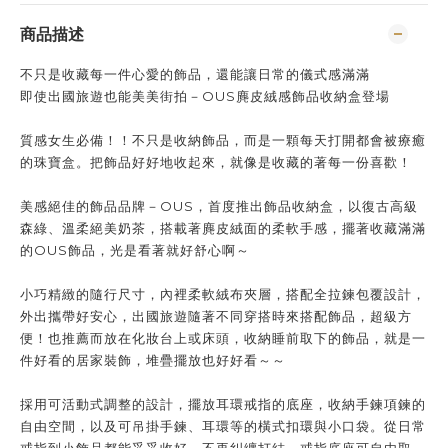
商品描述
不只是收藏每一件心愛的飾品，還能讓日常的儀式感滿滿
即使出國旅遊也能美美街拍－OUS麂皮絨感飾品收納盒登場
質感女生必備！！不只是收納飾品，而是一顆每天打開都會被療癒
的珠寶盒。把飾品好好地收起來，就像是收藏的著每一份喜歡！
美感絕佳的飾品品牌－OUS，首度推出飾品收納盒，以復古高級
森綠、溫柔絕美奶茶，搭載著麂皮絨面的柔軟手感，擺著收藏滿滿
的OUS飾品，光是看著就好舒心啊～
小巧精緻的隨行尺寸，內裡柔軟絨布夾層，搭配全拉鍊包覆設計，
外出攜帶好安心，出國旅遊隨著不同穿搭時來搭配飾品，超級方
便！也推薦而放在化妝台上或床頭，收納睡前取下的飾品，就是一
件好看的居家裝飾，堆疊擺放也好好看～～
採用可活動式調整的設計，擺放耳環戒指的底座，收納手鍊項鍊的
自由空間，以及可吊掛手鍊、耳環等的橫式扣環與小口袋。從日常