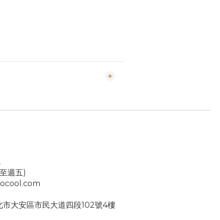
2
一至週五)
ocool.com
台北市大安區市民大道四段102號4樓