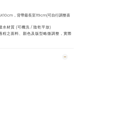
mX10cm，背帶最長至119cm(可自行調整喜
材質 (可機洗 / 陰乾平放)
過程之面料、顏色及版型略微調整，實際