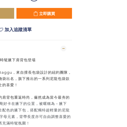
立即購買
加入追蹤清單
 時髦腋下肩背包登場
aggu，來自擅長包袋設計的紐約團隊，
物袋出名，旗下推出的一系列尼龍包袋款
士的喜愛！
的肩背包重返時尚，儼然成為當今最夯的
剛好卡在腋下的位置，被暱稱為－腋下
復古配色的腋下包，搭配獨特超輕量的尼龍
o字母元素，
背帶長度亦可自由調整喜愛的
舊充滿時髦氛圍！