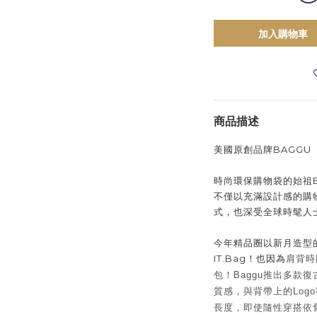
加入購物車
商品描述
美國原創品牌BAGGU
時尚環保購物袋的始祖B
不僅以充滿設計感的購
式，也深受全球時髦人
今年精品圈以新月造型
IT.Bag！也因為
肩背時
包！Baggu推出多款
質感，與背帶上的Log
長度，
即使隨性穿搭依