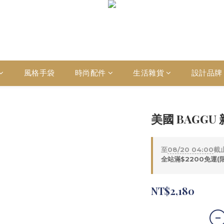
風格手袋
時尚配件
生活雜貨
設計品牌
美國 BAGGU
至
08/20 04:00
截
全站滿$2200免運(
NT$2,180