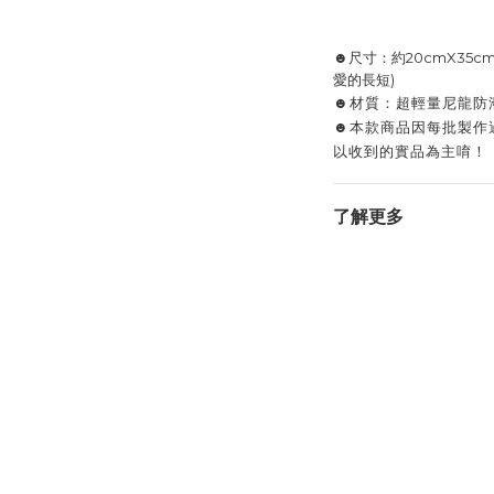
☻尺寸：約20cmX35c
愛的長短)
☻材質：超輕量尼龍防潑水
☻本款商品因每批製作
以收到的實品為主唷！
了解更多