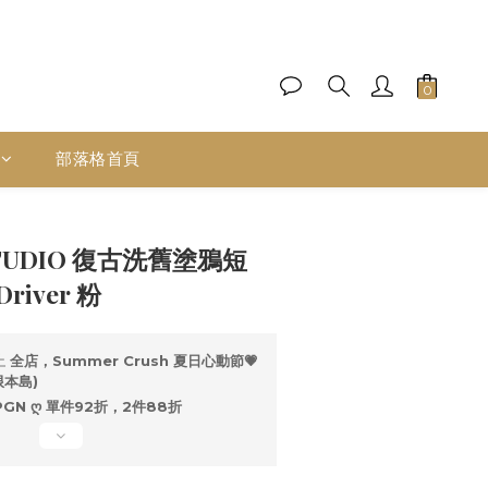
部落格首頁
立即購買
STUDIO 復古洗舊塗鴉短
Driver 粉
止
全店，Summer Crush 夏日心動節💗
限本島)
GN ღ 單件92折，2件88折