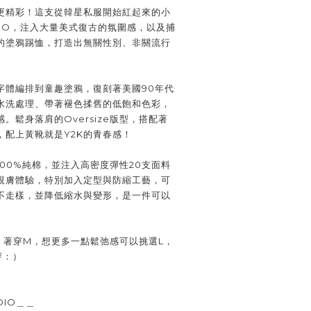
更精彩！這支從韓星私服開始紅起來的小
UDIO，注入大量美式復古的氛圍感，以及捕
的塗鴉踢恤，打造出無關性別、非關流行
字體編排到童趣塗鴉，復刻著美國90年代
水洗處理、帶著褪色揉舊的低飽和色彩，
。鬆身落肩的Oversize版型，搭配著
，配上黃靴就是Y2K的青春感！
00%純棉，並注入高密度彈性20支面料
親膚體驗，特別加入定型與防縮工藝，可
不走樣，並降低縮水與變形，是一件可以
cm、著穿M，想更多一點鬆弛感可以挑選L，
穿：）
DIO＿＿