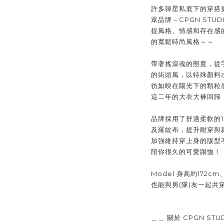
許多韓星私底下的穿搭
眾品牌－CPGN ST
捉風格、情感和存在感
的寬鬆時尚風格～～
帶著搖滾魂的態度，從
的街頭風，以特殊顏料
彷如映在陽光下的顆粒感
這二年的大衣大褲回歸
品牌採用了舒適柔軟的1
及羅紋布，提升耐穿與
加強維持穿上身的版型
陪你很久的可愛踢恤！
Model 身高約172
也能與男(隊)友一起共
＿＿ 關於 CPGN STU