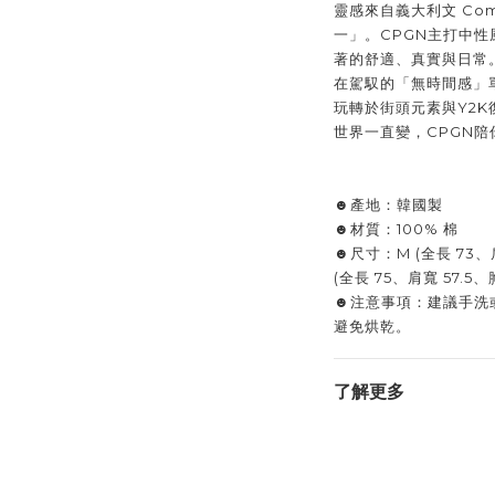
靈感來自義大利文 Co
一」。CPGN主打中
著的舒適、真實與日常
在駕馭的「無時間感」
玩轉於街頭元素與Y2
世界一直變，CPGN
☻產地：韓國製
☻材質：100% 棉
☻尺寸：M (全長 73、肩
(全長 75、肩寬 57.5、
☻注意事項：建議手洗
避免烘乾。
了解更多