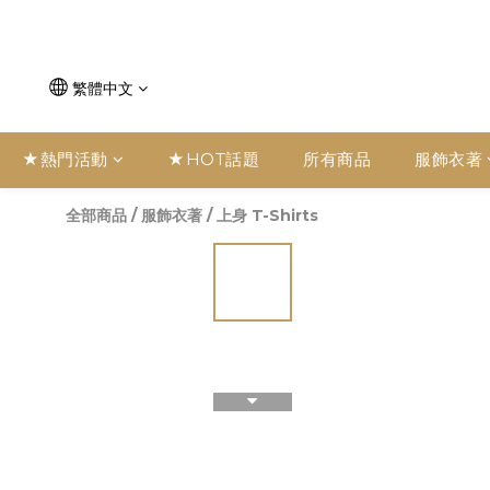
繁體中文
★熱門活動
★HOT話題
所有商品
服飾衣著
全部商品
/
服飾衣著
/
上身 T-Shirts