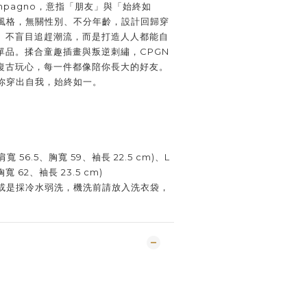
mpagno，意指「朋友」與「始終如
性風格，無關性別、不分年齡，設計回歸穿
。不盲目追趕潮流，而是打造人人都能自
單品。揉合童趣插畫與叛逆刺繡，CPGN
K復古玩心，每一件都像陪你長大的好友。
陪你穿出自我，始終如一。
寬 56.5、胸寬 59、袖長 22.5 cm)、L
胸寬 62、袖長 23.5 cm)
或是採冷水弱洗，機洗前請放入洗衣袋，