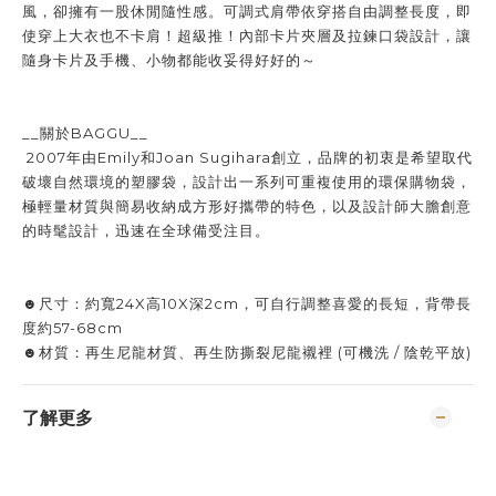
風，卻擁有一股休閒隨性感。可調式肩帶依穿搭自由調整長度，即
使穿上大衣也不卡肩！超級推！內部卡片夾層及拉鍊口袋設計，讓
隨身卡片及手機、小物都能收妥得好好的～
__關於BAGGU__
2007年由Emily和Joan Sugihara創立，品牌的初衷是希望取代
破壞自然環境的塑膠袋，設計出一系列可重複使用的環保購物袋，
極輕量材質與簡易收納成方形好攜帶的特色，以及設計師大膽創意
的時髦設計，迅速在全球備受注目。
☻尺寸：約寬24X高10X深2cm，可自行調整喜愛的長短，背帶長
度約57-68cm
☻材質：再生尼龍材質、再生防撕裂尼龍襯裡 (可機洗 / 陰乾平放)
了解更多