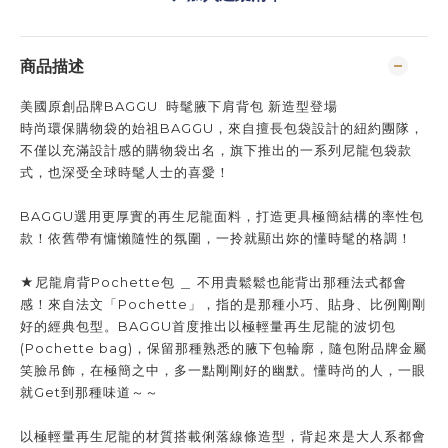
商品描述
美國原創品牌BAGGU 時髦腋下肩背包 新造型登場
時尚環保購物袋的始祖BAGGU，來自擅長包袋設計的紐約團隊，
不僅以充滿設計感的購物袋出名，旗下推出的一系列尼龍包袋款
式，也深受全球時髦人士的喜愛！
BAGGU選用更厚實的再生尼龍面料，打造更具極簡結構的率性包
款！依舊帶有慵懶隨性的氛圍，一拎就顯出妳的懂時髦的格調！
★尼龍肩背Pochette包 ＿ 不用貴鬆鬆也能背出那種法式都會
感！來自法文「Pochette」，指的是那種
小巧、貼身、比例剛剛
好
的經典包型。BAGGU首度推出以極輕量再生尼龍的波切包
(Pochette bag)，保留那種熟悉的腋下包輪廓，隨包附品牌金屬
笑臉吊飾，在極簡之中，多一點剛剛好的幽默。懂時尚的人，一眼
就Get到那種味道～～
以極輕量再生尼龍的材質搭載俐落線條造型，背起來是大人系都會