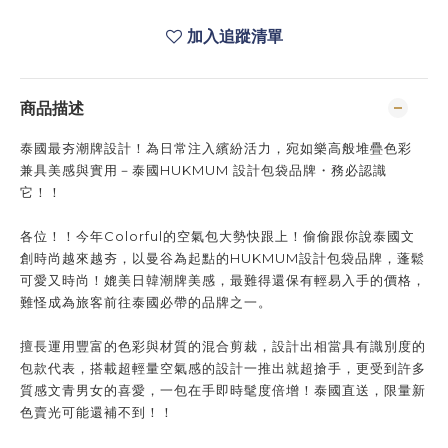
加入追蹤清單
商品描述
泰國最夯潮牌設計！為日常注入繽紛活力，宛如樂高般堆疊色彩
兼具美感與實用－泰國HUKMUM 設計包袋品牌・務必認識
它！！
各位！！今年Colorful的空氣包大勢快跟上！偷偷跟你說泰國文
創時尚越來越夯，以曼谷為起點的HUKMUM設計包袋品牌，蓬鬆
可愛又時尚！媲美日韓潮牌美感，最難得還保有輕易入手的價格，
難怪成為旅客前往泰國必帶的品牌之一。
擅長運用豐富的色彩與材質的混合剪裁，設計出相當具有識別度的
包款代表，搭載超輕量空氣感的設計一推出就超搶手，更受到許多
質感文青男女的喜愛，一包在手即時髦度倍增！泰國直送，限量新
色賣光可能還補不到！！