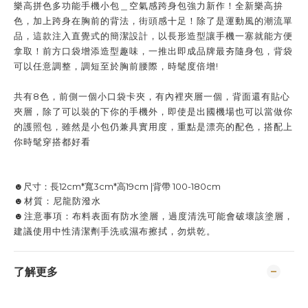
樂高拼色多功能手機小包＿空氣感跨身包強力新作！全新樂高拚
色，加上跨身在胸前的背法，街頭感十足！除了是運動風的潮流單
品，這款注入直覺式的簡潔設計，以長形造型讓手機一塞就能方便
拿取！前方口袋增添造型趣味，一推出即成品牌最夯隨身包，背袋
可以任意調整，調短至於胸前腰際，時髦度倍增!
共有8色，前側一個小口袋卡夾，有內裡夾層一個，背面還有貼心
夾層，除了可以裝的下你的手機外，即使是出國機場也可以當做你
的護照包，雖然是小包仍兼具實用度，重點是漂亮的配色，搭配上
你時髦穿搭都好看
☻尺寸：長12cm*寬3cm*高19cm |背帶 100-180cm
☻材質：尼龍防潑水
☻注意事項：布料表面有防水塗層，過度清洗可能會破壞該塗層，
建議使用中性清潔劑手洗或濕布擦拭，勿烘乾。
了解更多