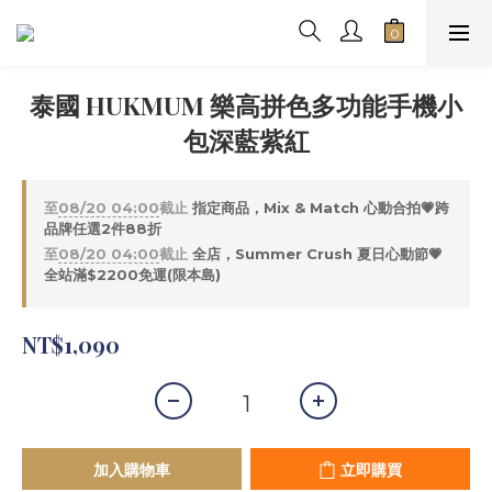
泰國 HUKMUM 樂高拼色多功能手機小
包深藍紫紅
至
08/20 04:00
截止
指定商品，Mix & Match 心動合拍💗跨
品牌任選2件88折
至
08/20 04:00
截止
全店，Summer Crush 夏日心動節💗
全站滿$2200免運(限本島)
NT$1,090
加入購物車
立即購買