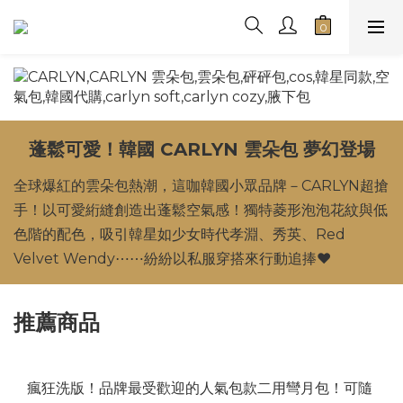
蓬鬆可愛！
韓國 CARLYN 雲朵包 夢幻登場
全球爆紅的雲朵包熱潮，這咖韓國小眾品牌－CARLYN超搶
手！以可愛絎縫創造出蓬鬆空氣感！獨特菱形泡泡花紋與低
色階的配色，吸引韓星如少女時代孝淵、秀英、Red
Velvet Wendy⋯⋯紛紛以私服穿搭來行動追捧❤️
推薦商品
瘋狂洗版！品牌最受歡迎的人氣包款二用彎月包！可隨