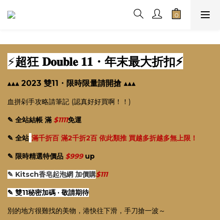
⚡️
𝐃𝐨𝐮𝐛𝐥𝐞 𝟏𝟏・
超狂
年末最大折扣⚡️
▴▴▴
2023 雙11・限時限量請開搶
▴▴▴
血拼剁手攻略請筆記 (認真好好買啊！！)
✎ 全站結帳 滿
$1111
免運
✎ 全站
滿千折百 滿2千折2百 依此類推 買越多折越多無上限！
✎ 限時精選特價品
$999
up
✎ Kitsch香皂起泡網 加價購
$111
✎ 雙11秘密加碼 · 敬請期待
別的地方很難找的美物，港快往下滑，手刀搶一波～