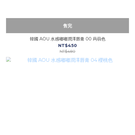
售完
韓國 AOU 水感嘟嘟潤澤唇膏 00 蒟蒻色
NT$450
NT$480