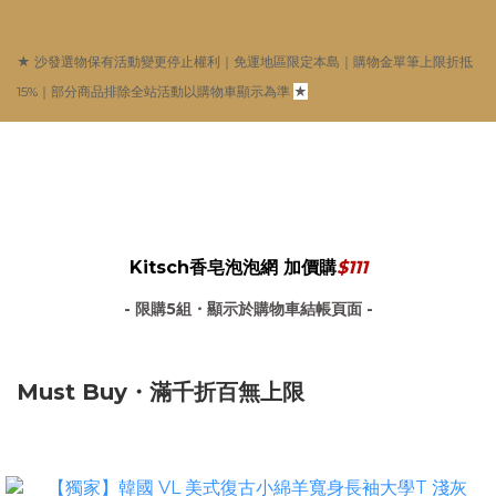
★ 沙發選物保有活動變更停止權利｜免運地區限定本島｜購物金單筆上限折抵
15%｜部分商品排除全站活動以購物車顯示為準
★
Kitsch香皂泡泡網 加價購
$111
- 限購5組・顯示於購物車結帳頁面 -
Must Buy・滿千折百無上限