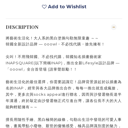
Add to Wishlist
DESCRIPTION
將藝術生活化！大人系的黑白塗鴉勾勒無限童趣 ～～
韓國全新設計品牌 — ooowl・不必找代購・搶先擁有！
尖叫！不用飛韓國、不必找代購，韓國知名插畫藝術家
INAPSQUARE(以下簡稱INAP)，推出全新Lifesyle設計品牌 —
「ooowl」全台首登場 (請掌聲鼓勵！！
藝術生活化的最佳選擇，你需要認識它！品牌背景源起於以插畫為
名的INAP，經常與各大品牌推出合作，每每一推出就造成瘋搶，
其中，更多次與socks appeal進行聯名，因而與沙發選物長達半
年溝通，終於敲定由沙發選物正式引進台灣，讓各位長不大的大人
能夠輕鬆擁有～～
擅長用隨性手繪、黑白極簡的線條，勾勒出生活中發現的可愛人事
物，畫風帶點小廢物、厭世的慵懶感受，極具品牌識別度的魅力，