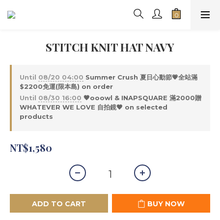
STITCH KNIT HAT NAVY
Until
08/20 04:00
Summer Crush 夏日心動節💗全站滿
$2200免運(限本島) on order
Until
08/30 16:00
🖤ooowl & INAPSQUARE 滿2000贈
WHATEVER WE LOVE 自拍鏡🖤 on selected
products
NT$1,580
ADD TO CART
BUY NOW