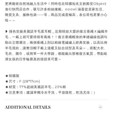
更將藝術自然地融入生活中！同時也在韓國知名文創殿堂Object
進行快閃店合作，吸引許多粉絲擁戴。ooowl 涵蓋從居家生活、
雜貨文具、服飾包袋⋯⋯等，商品完成度極高，各位荷包君要小心
啦～～
❥ 撞色笑臉美麗諾羊毛遮耳帽＿近期韓妞大愛的復古垂繩Ｘ編織羊
毛，一戴上就可愛得很有風格！！復古垂繩帽身的車縫繡線低調勾
勒出立體層次，兩側垂繩上則以精緻電繡繡上經典笑臉，以高比例
羊毛混紡，讓整頂帽子戴上溫暖又貼合頭型及耳朵～，搭配大衣、
毛衣、圍巾，或簡單一件大學踢，都能戴出那種復古氣質，帶點歐
洲女孩的日常輪廓真的很甜美可愛～
☻韓國製
☻尺寸：F (28*17cm)
☻材質：77%超細美麗諾羊毛，23%棉
☻注意事項：建議單獨冷水手洗，平放陰乾，乾洗尤佳：）
ADDITIONAL DETAILS