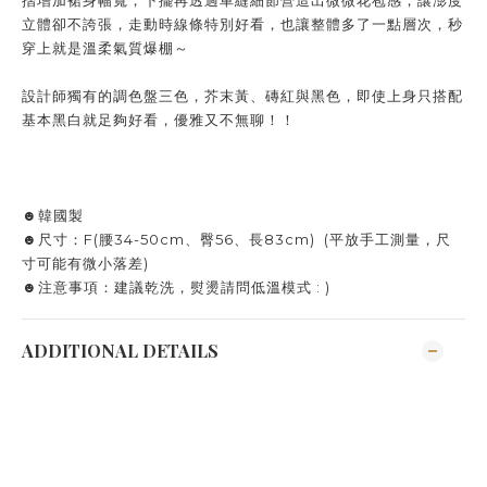
摺增加裙身幅寬，下擺再透過車縫細節營造出微微花苞感，讓澎度
立體卻不誇張，走動時線條特別好看，也讓整體多了一點層次，秒
穿上就是溫柔氣質爆棚～
設計師獨有的調色盤三色，芥末黃、磚紅與黑色，即使上身只搭配
基本黑白就足夠好看，優雅又不無聊！！
☻韓國製
☻尺寸：F(腰34-50cm、臀56、長83cm) (平放手工測量，尺
寸可能有微小落差)
☻注意事項：建議乾洗，熨燙請問低溫模式 : )
ADDITIONAL DETAILS