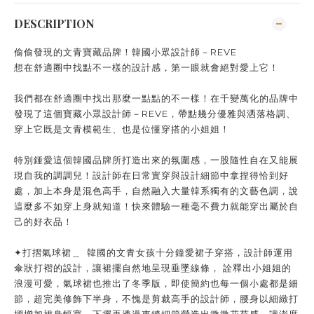
DESCRIPTION
偷偷發現的文青寶藏品牌！韓國小眾設計師－REVE
想在舒適圈中找點不一樣的設計感，第一眼就會絕對愛上它！
我們都在舒適圈中找出那麼一點點的不一樣！在千變萬化的品牌中
發現了這個寶藏小眾設計師－REVE，帶點幾分優雅與洒落格調、
穿上它既是文青模範生、也是位懂穿搭的小姐姐！
特別鍾愛這個韓國品牌所打造出來的氛圍感，一股隨性自在又能展
現自我的調調兒！設計師在日常實穿與設計細節中拿捏得恰到好
處，加上本身是混色高手，自然融入大量韓系獨有的文藝色調，說
這麼多不如穿上身就知道！快來體驗一種毫不費力就能穿出屬於自
己的好衣品！
✦打摺氣球裙＿ 韓國的文青女孩十分鐘愛裙子穿搭，設計師運用
傘狀打褶的設計，讓裙擺自然地呈現垂墜線條， 詮釋出小姐姐的
浪漫可愛，氣球裙也推出了冬季版，即使簡約也每一個小處都是細
節，超完美修飾下半身，不愧是剪裁高手的設計師，腰身以細緻打