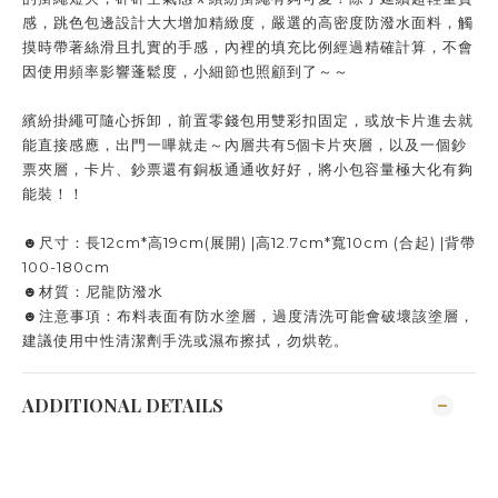
感，跳色包邊設計大大增加精緻度，嚴選的高密度防潑水面料，觸
摸時帶著絲滑且扎實的手感，內裡的填充比例經過精確計算，不會
因使用頻率影響蓬鬆度，小細節也照顧到了～～
繽紛掛繩可隨心拆卸，前置零錢包用雙彩扣固定，或放卡片進去就
能直接感應，出門一嗶就走～內層共有5個卡片夾層，以及一個鈔
票夾層，卡片、鈔票還有銅板通通收好好，將小包容量極大化有夠
能裝！！
☻尺寸：長12cm*高19cm(展開) |高12.7cm*寬10cm (合起) |背帶
100-180cm
☻材質：尼龍防潑水
☻注意事項：布料表面有防水塗層，過度清洗可能會破壞該塗層，
建議使用中性清潔劑手洗或濕布擦拭，勿烘乾。
ADDITIONAL DETAILS