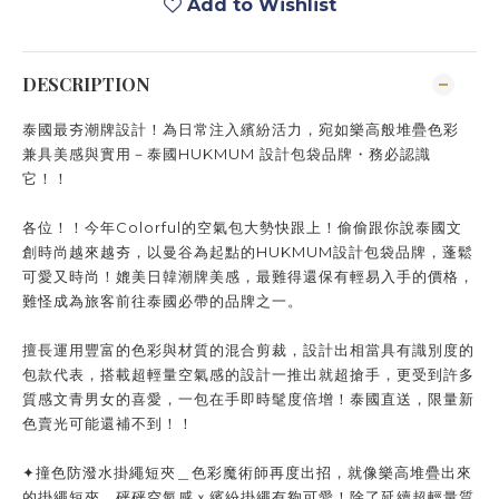
Add to Wishlist
DESCRIPTION
泰國最夯潮牌設計！為日常注入繽紛活力，宛如樂高般堆疊色彩
兼具美感與實用－泰國HUKMUM 設計包袋品牌・務必認識
它！！
各位！！今年Colorful的空氣包大勢快跟上！偷偷跟你說泰國文
創時尚越來越夯，以曼谷為起點的HUKMUM設計包袋品牌，蓬鬆
可愛又時尚！媲美日韓潮牌美感，最難得還保有輕易入手的價格，
難怪成為旅客前往泰國必帶的品牌之一。
擅長運用豐富的色彩與材質的混合剪裁，設計出相當具有識別度的
包款代表，搭載超輕量空氣感的設計一推出就超搶手，更受到許多
質感文青男女的喜愛，一包在手即時髦度倍增！泰國直送，限量新
色賣光可能還補不到！！
✦撞色防潑水掛繩短夾＿色彩魔術師再度出招，就像樂高堆疊出來
的掛繩短夾，砰砰空氣感ｘ繽紛掛繩有夠可愛！除了延續超輕量質