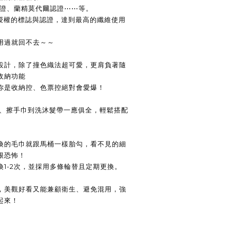
®認證、蘭精莫代爾認證⋯⋯等。
 AG授權的標誌與認證，達到最高的纖維使用
用過就回不去～～
設計，除了撞色織法超可愛，更肩負
著隨
收納功能
你是收納控、色票控絕對會愛爆！
巾、擦手巾到洗沐髮帶一應俱全，
輕鬆搭配
換的毛巾就跟馬桶一樣胎勾，
看不見的細
很恐怖！
1-2次，並採用多條輪替且定期更換。
，
美觀好看又能兼顧衛生、避免混用，
強
起來！