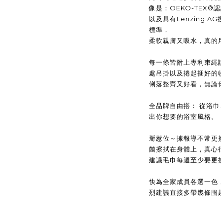
像是：OEKO-TEX
以及具有Lenzing
標準，
柔軟親膚又吸水，真的
每一條皆附上專利束繩
處吊
掛以及捲起捆好的
俐落整齊又好看，無論
全品牌自由搭： 從浴
出你想要的浴室風格。
掰惹位～據報導不常更
菌擦拭在身體上，真心
建議毛巾每週至少要更換
快為全家成員各選一色
烈建議直接多帶幾條囤