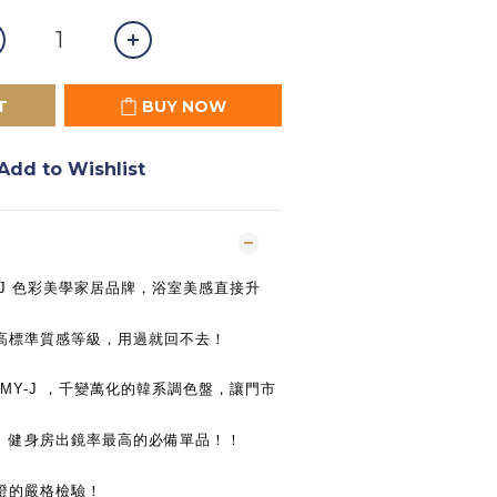
T
BUY NOW
Add to Wishlist
-J 色彩美學家居品牌，浴室美感直接升
高標準質感等級，用過就回不去！
MY-J ，千變萬化的韓系調色盤，讓門市
、健身房出鏡率最高的必備單品！！
證的嚴格檢驗！