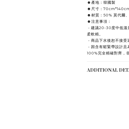
☻產地：韓國製
☻尺寸：70cm*140c
☻材質：50% 莫代爾、
☻注意事項：
- 建議20-30度中低溫
柔軟精。
- 商品下水後恕不接受
- 因含有鬆緊帶設計
100%完全精確對齊，
ADDITIONAL DET