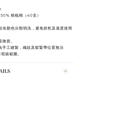
m
50% 精梳棉（40支）
並依
顏色分類
弱洗，避免烘乾及過度使用
退換貨。
且為手工縫製，織紋及鬆緊帶位置無法
非瑕疵範圍。
AILS