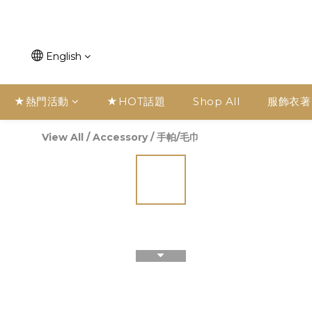
English
★熱門活動
★HOT話題
Shop All
服飾衣著
View All
/
Accessory
/
手帕/毛巾