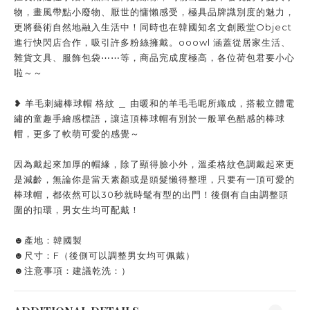
物，畫風帶點小廢物、厭世的慵懶感受，極具品牌識別度的魅力，
更將藝術自然地融入生活中！同時也在韓國知名文創殿堂Object
進行快閃店合作，吸引許多粉絲擁戴。ooowl 涵蓋從居家生活、
雜貨文具、服飾包袋⋯⋯等，商品完成度極高，各位荷包君要小心
啦～～
❥ 羊毛刺繡棒球帽 格紋 ＿ 由暖和的羊毛毛呢所織成，搭載立體電
繡的童趣手繪感標語，讓這頂棒球帽有別於一般單色酷感的棒球
帽，更多了軟萌可愛的感覺～
因為戴起來加厚的帽緣，除了顯得臉小外，溫柔格紋色調戴起來更
是減齡，無論你是當天素顏或是頭髮懶得整理，只要有一頂可愛的
棒球帽，都依然可以30秒就時髦有型的出門！後側有自由調整頭
圍的扣環，男女生均可配戴！
☻產地：韓國製
☻尺寸：F（後側可以調整男女均可佩戴）
☻注意事項：建議乾洗：）