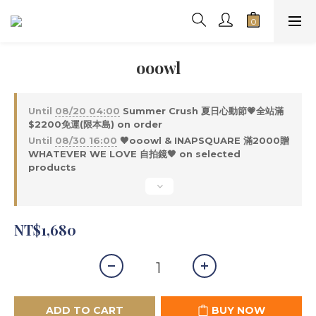
ooowl
Until
08/20 04:00
Summer Crush 夏日心動節💗全站滿
$2200免運(限本島) on order
Until
08/30 16:00
🖤ooowl & INAPSQUARE 滿2000贈
WHATEVER WE LOVE 自拍鏡🖤 on selected
products
NT$1,680
ADD TO CART
BUY NOW