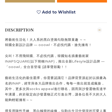
Add to Wishlist
DESCRIPTION
將藝術生活化！大人系的黑白塗鴉勾勒無限童趣 ～～
韓國全新設計品牌 — ooowl・不必找代購・搶先擁有！
尖叫！不用飛韓國、不必找代購，韓國知名插畫藝術家
INAPSQUARE(以下簡稱INAP)，推出全新Lifesyle設計品牌 —
「ooowl」全台首登場 (請掌聲鼓勵！！
藝術生活化的最佳選擇，你需要認識它！品牌背景源起於以插畫為
名的INAP，經常與各大品牌推出合作，每每一推出就造成瘋搶，
其中，更多次與socks appeal進行聯名，因而與沙發選物長達半
年溝通，終於敲定由沙發選物正式引進台灣，讓各位長不大的大人
能夠輕鬆擁有～～
擅長用隨性手繪、黑白極簡的線條，勾勒出生活中發現的可愛人事