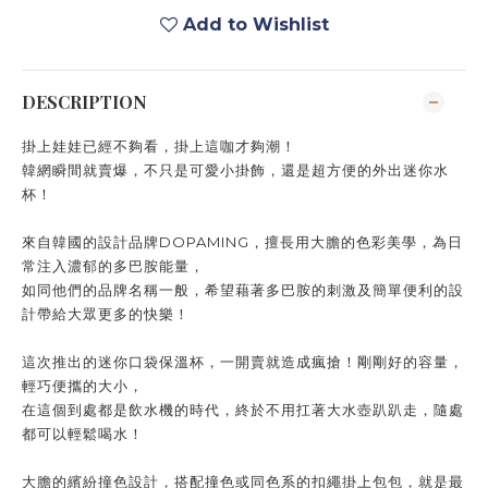
Add to Wishlist
DESCRIPTION
掛上娃娃已經不夠看，掛上這咖才夠潮！
韓網瞬間就賣爆，不只是可愛小掛飾，還是超方便的外出迷你水
杯！
來自韓國的設計品牌DOPAMING，擅長用大膽的色彩美學，為日
常注入濃郁的多巴胺能量，
如同他們的品牌名稱一般，希望藉著多巴胺的刺激及簡單便利的設
計帶給大眾更多的快樂！
這次推出的迷你口袋保溫杯，一開賣就造成瘋搶！剛剛好的容量，
輕巧便攜的大小，
在這個到處都是飲水機的時代，終於不用扛著大水壺趴趴走，隨處
都可以輕鬆喝水！
大膽的繽紛撞色設計，搭配撞色或同色系的扣繩掛上包包，就是最