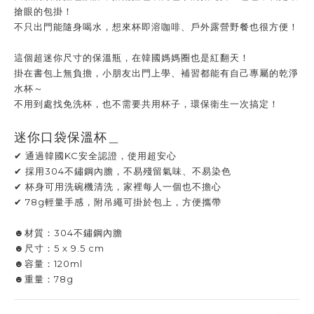
搶眼的包掛！
不只出門能隨身喝水，想來杯即溶咖啡、戶外露營野餐也很方便！
這個超迷你尺寸的保溫瓶，在韓國媽媽圈也是紅翻天！
掛在書包上無負擔，小朋友出門上學、補習都能有自己專屬的乾淨
水杯～
不用到處找免洗杯，也不需要共用杯子，環保衛生一次搞定！
迷你口袋保溫杯＿
✔ 通過韓國KC安全認證，使用超安心
✔ 採用304不鏽鋼內膽，不易殘留氣味、不易染色
✔ 杯身可用洗碗機清洗，家裡每人一個也不擔心
✔ 78g輕量手感，附吊繩可掛於包上，方便攜帶
☻材質：304不鏽鋼內膽
☻尺寸：5 x 9.5 cm
☻容量：120ml
☻重量：78g