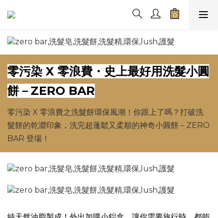
零污染 X 零浪費・史上最好用洗髮小圓
餅－ZERO BAR
零污染 X 零浪費之洗髮餅環保風潮！你跟上了嗎？打破洗
髮餅的乾澀印象，洗完超蓬鬆又柔順的神奇小圓餅－ZERO
BAR 登場！
純天然油脂製成！外出加購小鋁盒，讓你需要旅行時，都能