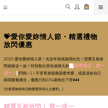
💝愛你愛妳情人節・精選禮物
放閃優惠
2020 愛你愛妳情人節！光這年份就值得紀念！想要互相放
精選商品・買一
「
閃就衝這一波！特別祭出荷包省很大的
送一」
(凹嗚～)！不管單身脱魯甜蜜求愛，或是送給自己
與閨蜜都適合，優惠只到2/14港快往下滑⬇️⬇️⬇️
(沙發選物保有活動變更與停止之權利。)
精選互相放閃｜ 買一送一